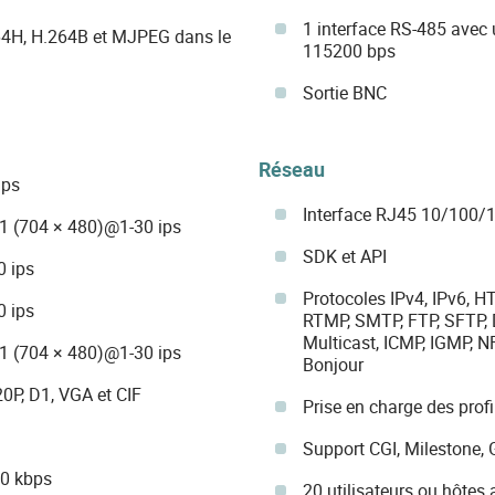
1 interface RS-485 avec 
64H, H.264B et MJPEG dans le
115200 bps
Sortie BNC
Réseau
ips
Interface RJ45 10/100/
D1 (704 × 480)@1-30 ips
SDK et API
0 ips
Protocoles IPv4, IPv6, H
0 ips
RTMP, SMTP, FTP, SFTP,
Multicast, ICMP, IGMP, 
D1 (704 × 480)@1-30 ips
Bonjour
0P, D1, VGA et CIF
Prise en charge des profi
Support CGI, Milestone,
40 kbps
20 utilisateurs ou hôte