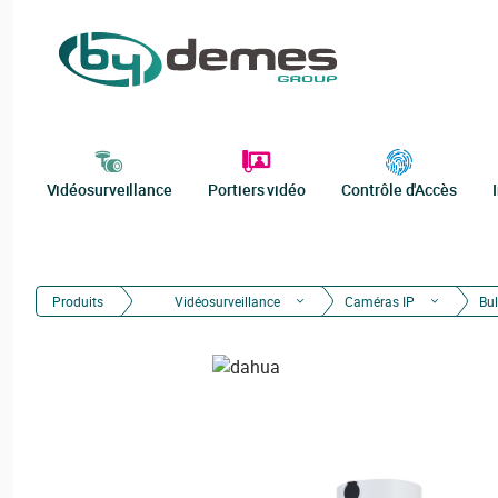
Vidéosurveillance
Portiers vidéo
Contrôle d'Accès
Produits
Vidéosurveillance
Caméras IP
Bul