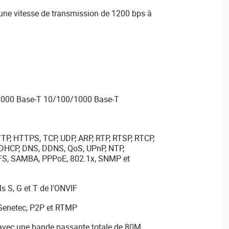
une vitesse de transmission de 1200 bps à
1000 Base-T 10/100/1000 Base-T
TTP, HTTPS, TCP, UDP, ARP, RTP, RTSP, RTCP,
 DHCP, DNS, DDNS, QoS, UPnP, NTP,
NFS, SAMBA, PPPoE, 802.1x, SNMP et
ls S, G et T de l'ONVIF
 Genetec, P2P et RTMP
s avec une bande passante totale de 80M