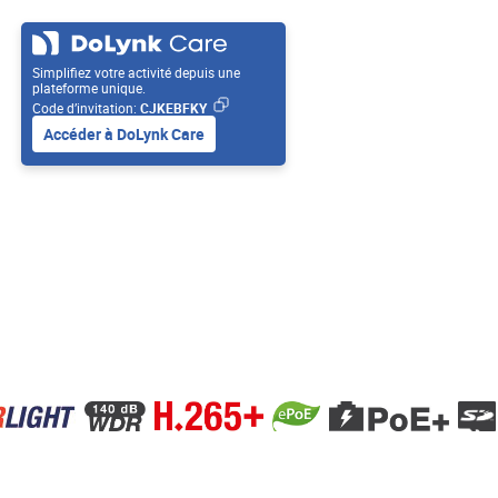
Simplifiez votre activité depuis une
plateforme unique.
Code d’invitation:
CJKEBFKY
Accéder à DoLynk Care