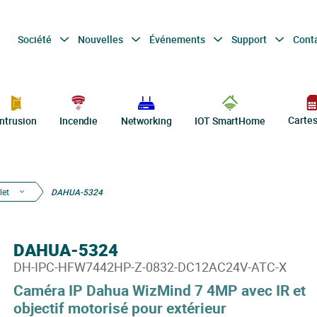
Société
Nouvelles
Événements
Support
Cont
Carte
Intrusion
Incendie
Networking
IOT SmartHome
let
DAHUA-5324
DAHUA-5324
DH-IPC-HFW7442HP-Z-0832-DC12AC24V-ATC-X
Caméra IP Dahua WizMind 7 4MP avec IR et
objectif motorisé pour extérieur