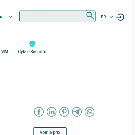
Rechercher
act
FR
s SIM
Cyber-Sécurité
Voir le prix