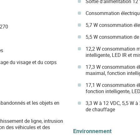
Sortie d'alimentation 
Consommation électriqu
5,7 W consommation éle
 270
5,5 W consommation de
12,2 W consommation ma
es
intelligente, LED IR et m
uage du visage et du corps
17,3 W consommation él
maximal, fonction intelli
17,1 W consommation éle
fonction intelligente, LE
abandonnés et les objets en
3,3 W à 12 VDC, 5,5 W 
de chauffage
hissement de ligne, intrusion
on des véhicules et des
Environnement