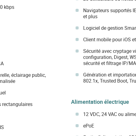
40 kbps
Navigateurs supportés IE 
et plus
Logiciel de gestion Sma
Client mobile pour iOS e
Sécurité avec cryptage v
configuration, Digest, W
sécurité et filtrage IP/M
SA
Génération et importatio
lle, éclairage public,
802.1x, Trusted Boot, Tr
nnalisée
uel
Alimentation électrique
 rectangulaires
12 VDC, 24 VAC ou alime
ePoE
IS