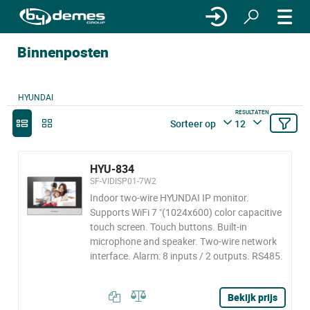
Binnenposten
HYUNDAI
RESULTATEN
Sorteer op
12
HYU-834
SF-VIDISP01-7W2
Indoor two-wire HYUNDAI IP monitor.
Supports WiFi 7 "(1024x600) color capacitive
touch screen. Touch buttons. Built-in
microphone and speaker. Two-wire network
interface. Alarm: 8 inputs / 2 outputs. RS485.
Bekijk prijs