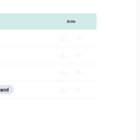
Actie
tand