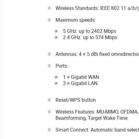
Wireless Standards: IEEE 802.11 a/b/g
Maximum speeds:
5 GHz: up to 2402 Mbps
2.4 GHz: up to 574 Mbps
Antennas: 4 × 5 dBi fixed omnidirecti
Ports:
1 × Gigabit WAN
3 × Gigabit LAN
Reset/WPS button
Wireless Features: MU-MIMO, OFDMA
Beamforming, Target Wake Time
Smart Connect: Automatic band selec