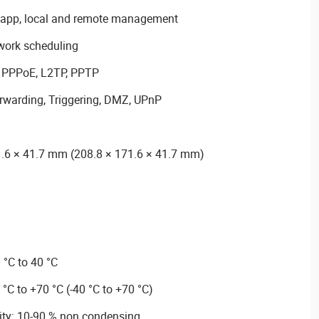
app, local and remote management
twork scheduling
, PPPoE, L2TP, PPTP
rwarding, Triggering, DMZ, UPnP
.6 × 41.7 mm (208.8 × 171.6 × 41.7 mm)
 °C to 40 °C
°C to +70 °C (-40 °C to +70 °C)
dity: 10-90 % non condensing