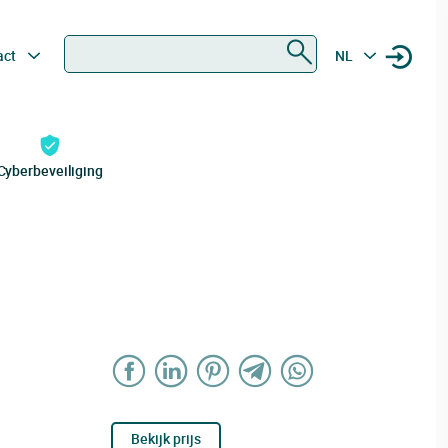
Zoeken
act
NL
Cyberbeveiliging
Bekijk prijs