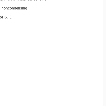
 % noncondensing
RoHS, IC