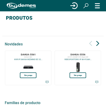
PRODUTOS
Novidades
DAHUA-5561
DAHUA-5556
DAHUA-5561
DH-IPC-DB43BP-BTR-Black-EUR
NVR IP DAHUA WIZMIND DE 32...
VIDEOPORTEIRO IP WI-FI DAH...
Ver preço
Ver preço
Familias de producto