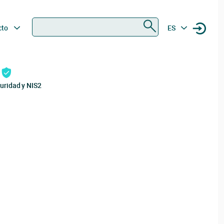
Buscar
cto
ES
uridad y NIS2