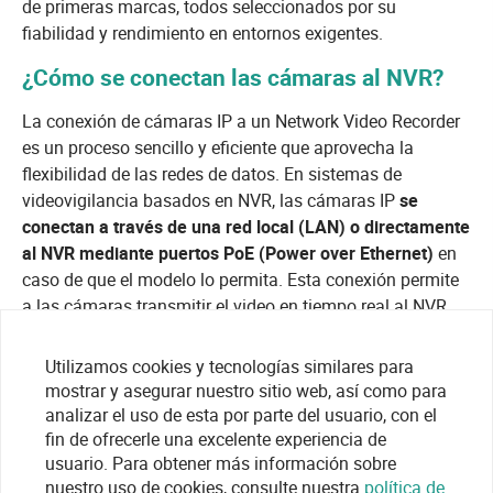
de primeras marcas, todos seleccionados por su
fiabilidad y rendimiento en entornos exigentes.
¿Cómo se conectan las cámaras al NVR?
La conexión de cámaras IP a un Network Video Recorder
es un proceso sencillo y eficiente que aprovecha la
flexibilidad de las redes de datos. En sistemas de
videovigilancia basados en NVR, las cámaras IP
se
conectan a través de una red local (LAN) o directamente
al NVR mediante puertos PoE (Power over Ethernet)
en
caso de que el modelo lo permita. Esta conexión permite
a las cámaras transmitir el video en tiempo real al NVR,
donde se procesa y almacena de manera segura.
Utilizamos cookies y tecnologías similares para
Para los profesionales, la instalación de un sistema NVR
mostrar y asegurar nuestro sitio web, así como para
con cámaras IP es una opción ideal cuando se busca una
analizar el uso de esta por parte del usuario, con el
solución escalable y de alta calidad. Los NVR disponibles
fin de ofrecerle una excelente experiencia de
en By Demes permiten integrar diferentes cantidades de
usuario. Para obtener más información sobre
cámaras y gestionar de manera centralizada todos los
nuestro uso de cookies, consulte nuestra
política de