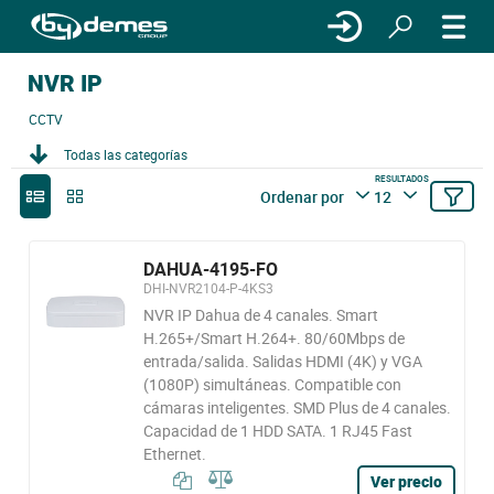
NVR IP
CCTV
Todas las categorías
RESULTADOS
Ordenar por
12
DAHUA-4195-FO
DHI-NVR2104-P-4KS3
NVR IP Dahua de 4 canales. Smart
H.265+/Smart H.264+. 80/60Mbps de
entrada/salida. Salidas HDMI (4K) y VGA
(1080P) simultáneas. Compatible con
cámaras inteligentes. SMD Plus de 4 canales.
Capacidad de 1 HDD SATA. 1 RJ45 Fast
Ethernet.
Ver precio