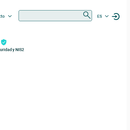
Buscar
cto
ES
uridad y NIS2