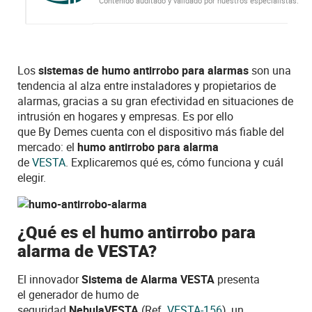
Contenido auditado y validado por nuestros especialistas.
Los
sistemas de humo antirrobo para alarmas
son una
tendencia al alza entre instaladores y propietarios de
alarmas, gracias a su gran efectividad en situaciones de
intrusión en hogares y empresas. Es por ello
que
By
Demes
cuenta con el dispositivo más fiable del
mercado: el
humo antirrobo para alarma
de
VESTA
.
Explicaremos qué es, cómo funciona y cuál
elegir.
¿Qué es el humo antirrobo para
alarma de VESTA?
El innovador
Sistema de Alarma VESTA
presenta
el
generador de humo
de
seguridad
Nebula
VESTA
(Ref.
VESTA-156
)
, un