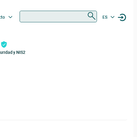
Buscar
cto
ES
uridad y NIS2