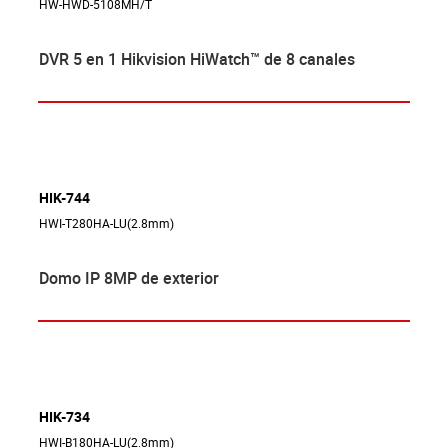
HW-HWD-5108MH/T
DVR 5 en 1 Hikvision HiWatch™ de 8 canales
HIK-744
HWI-T280HA-LU(2.8mm)
Domo IP 8MP de exterior
HIK-734
HWI-B180HA-LU(2.8mm)