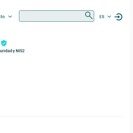
Buscar
cto
ES
uridad y NIS2