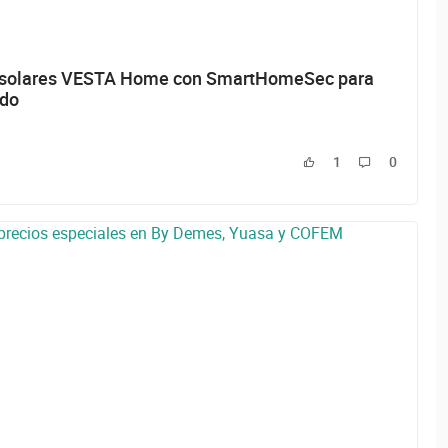
s solares VESTA Home con SmartHomeSec para
ado
1
0