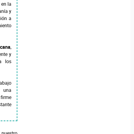
 en la
anía y
ción a
iento
rcana
,
ente y
a los
rabajo
r una
 firme
stante
 nuestro