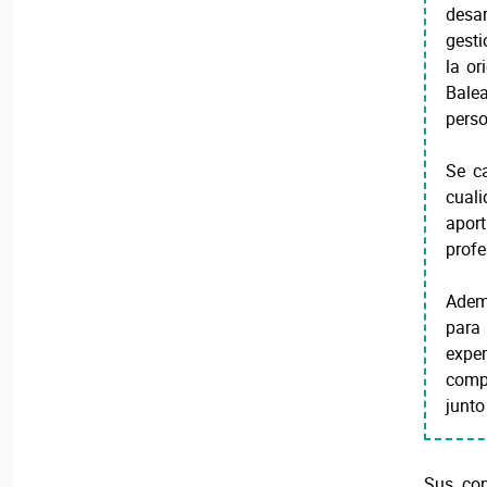
desa
gesti
la or
Bale
perso
Se c
cuali
apor
profe
Ademá
par
exper
compr
junto
Sus con