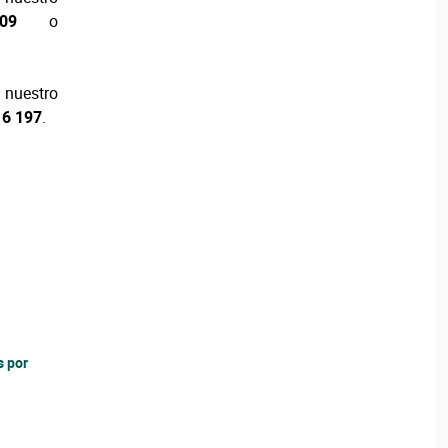
1009
o
nuestro
16 197
.
s por