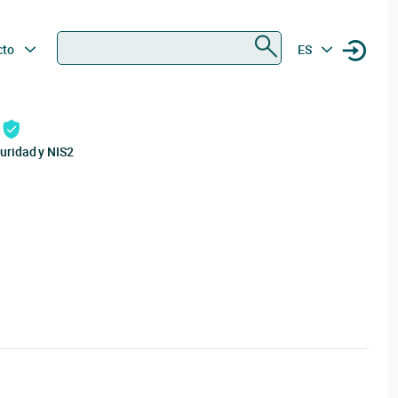
Buscar
cto
ES
uridad y NIS2