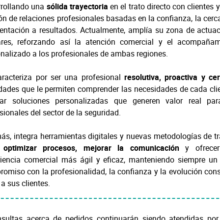
rrollando una
sólida trayectoria
en el trato directo con clientes y
ón de relaciones profesionales basadas en la confianza, la cerc
ientación a resultados. Actualmente, amplía su zona de actua
ares, reforzando así la atención comercial y el acompañam
nalizado a los profesionales de ambas regiones.
aracteriza por ser una profesional
resolutiva, proactiva y ce
dades que le permiten comprender las necesidades de cada cli
tar soluciones personalizadas que generen valor real par
sionales del sector de la seguridad.
s, integra herramientas digitales y nuevas metodologías de t
a
optimizar procesos, mejorar la comunicación
y ofrece
iencia comercial más ágil y eficaz, manteniendo siempre un
omiso con la profesionalidad, la confianza y la evolución con
 a sus clientes.
sultas acerca de pedidos continuarán siendo atendidas por