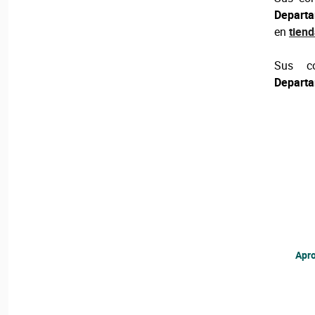
Depa
en
tien
Sus co
Departa
Apro