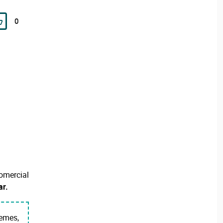
0
mercial
ar.
emes,