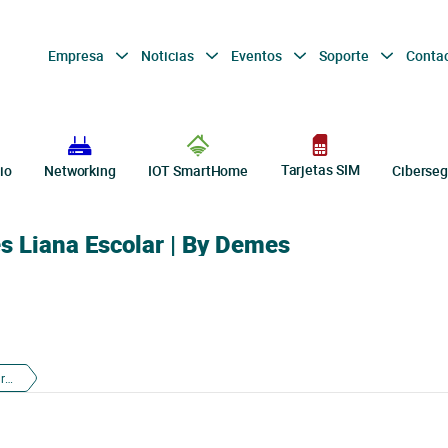
Empresa
Noticias
Eventos
Soporte
Conta
Tarjetas SIM
io
Networking
IOT SmartHome
Ciberseg
s Liana Escolar | By Demes
Nueva Comercial Cataluña y Baleares Liana Escolar | By Demes