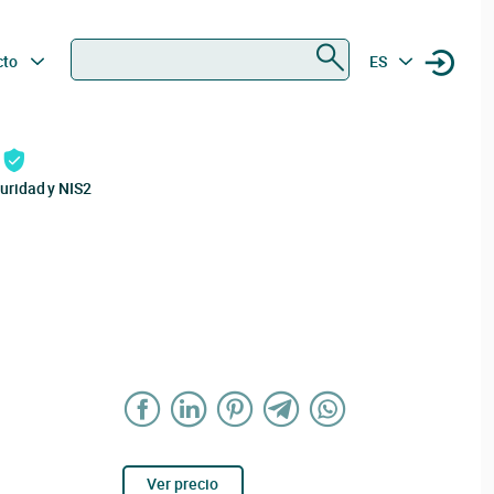
Buscar
cto
ES
uridad y NIS2
Ver precio