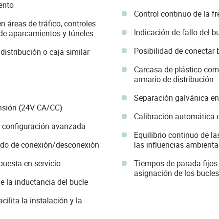
ento
Control continuo de la f
n áreas de tráfico, controles
Indicación de fallo del 
 de aparcamientos y túneles
Posibilidad de conectar 
istribución o caja similar
Carcasa de plástico comp
armario de distribución
Separación galvánica ent
ensión (24V CA/CC)
Calibración automática 
la configuración avanzada
Equilibrio continuo de l
ardo de conexión/desconexión
las influencias ambienta
puesta en servicio
Tiempos de parada fijos
asignación de los bucles
e la inductancia del bucle
ilita la instalación y la