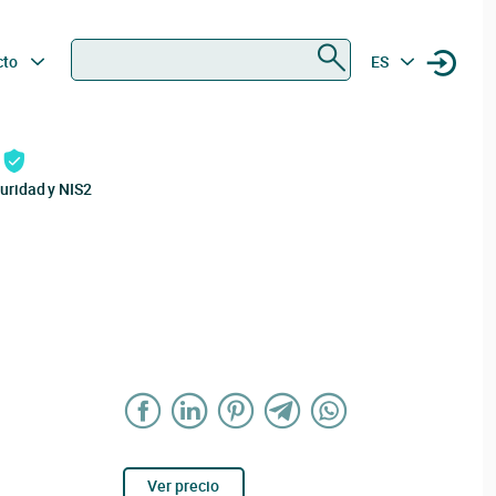
Buscar
cto
ES
uridad y NIS2
Ver precio