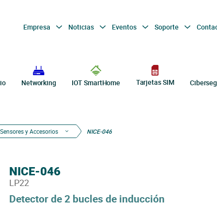
Empresa
Noticias
Eventos
Soporte
Conta
Tarjetas SIM
io
Networking
IOT SmartHome
Ciberseg
Sensores y Accesorios
NICE-046
NICE-046
LP22
Detector de 2 bucles de inducción