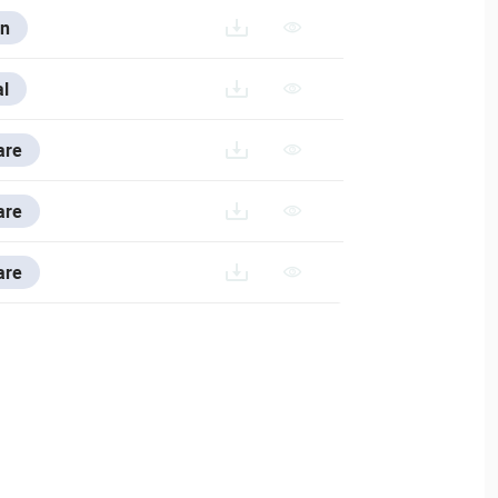
n
20240726/DAHUA-CAMERA-ACCESSORIES-SELECTION_2024
l
are
.200714.RAR
are
are