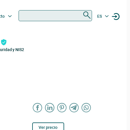
Buscar
cto
ES
uridad y NIS2
Ver precio