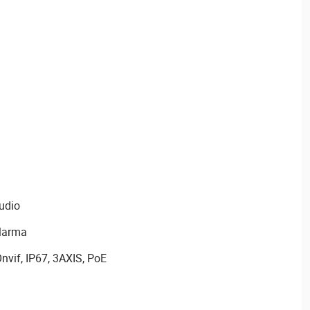
audio
alarma
nvif, IP67, 3AXIS, PoE