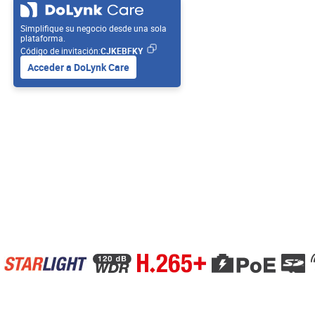
Simplifique su negocio desde una sola
plataforma.
Código de invitación:
CJKEBFKY
Acceder a DoLynk Care