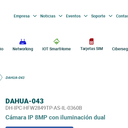
Empresa
Noticias
Eventos
Soporte
Conta
Tarjetas SIM
io
Networking
IOT SmartHome
Ciberseg
DAHUA-043
DAHUA-043
DH-IPC-HFW2849TP-AS-IL-0360B
Cámara IP 8MP con iluminación dual