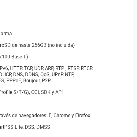
alarma
croSD de hasta 256GB (no incluida)
0/100 Base-T)
IPv6, HTTP, TCP, UDP, ARP, RTP , RTSP, RTCP,
 DHCP, DNS, DDNS, QoS, UPnP, NTP,
FS, PPPoE, Boujour, P2P
rofile S/T/G), CGI, SDK y API
ravés de navegadores IE, Chrome y Firefox
artPSS Lite, DSS, DMSS