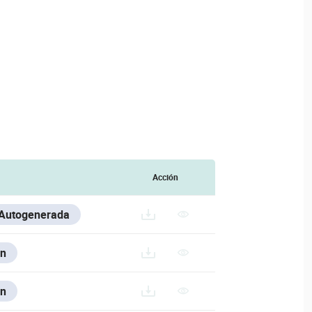
Acción
 Autogenerada
n
n