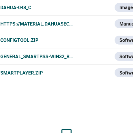
DAHUA-043_C
Image
HTTPS://MATERIAL.DAHUASECURITY.COM/UPLOADS/SOFT/
Manua
CONFIGTOOL.ZIP
Softw
GENERAL_SMARTPSS-WIN32_BYDEMES_ENGSPFRPT_V2.002
Softw
SMARTPLAYER.ZIP
Softw