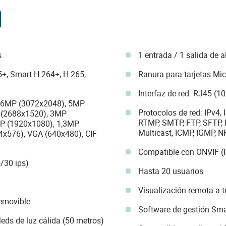
s
1 entrada / 1 salida de 
+, Smart H.264+, H.265,
Ranura para tarjetas Mi
Interfaz de red: RJ45 (1
, 6MP (3072x2048), 5MP
Protocolos de red: IPv4, 
 (2688x1520), 3MP
RTMP, SMTP, FTP, SFTP,
P (1920x1080), 1,3MP
Multicast, ICMP, IGMP, N
4x576), VGA (640x480), CIF
Compatible con ONVIF (P
/30 ips)
Hasta 20 usuarios
Visualización remota a t
emovible
Software de gestión Sm
leds de luz cálida (50 metros)