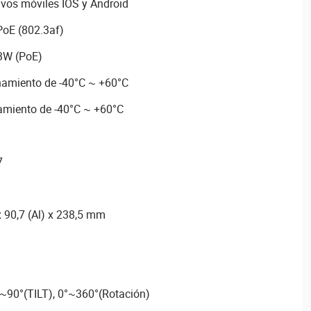
ivos móviles IOS y Android
PoE (802.3af)
3W (PoE)
amiento de -40°C ~ +60°C
amiento de -40°C ~ +60°C
7
 90,7 (Al) x 238,5 mm
~90°(TILT), 0°~360°(Rotación)