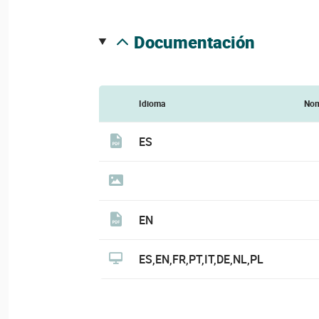
documentación
Idioma
Nom
ES
EN
ES,EN,FR,PT,IT,DE,NL,PL