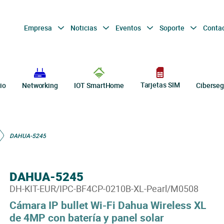
Empresa
Noticias
Eventos
Soporte
Conta
Tarjetas SIM
io
Networking
IOT SmartHome
Ciberseg
DAHUA-5245
DAHUA-5245
DH-KIT-EUR/IPC-BF4CP-0210B-XL-Pearl/M0508
Cámara IP bullet Wi-Fi Dahua Wireless XL
de 4MP con batería y panel solar