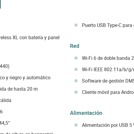
Puerto USB Type-C para
reless XL con batería y panel
Red
Wi-Fi 6 de doble banda 
440)
Wi-Fi IEEE 802.11a/b/g
co y negro y automático
Software de gestión D
lida de hasta 20 m
Cliente móvil para Andro
cálida
.6
Alimentación
44,5°
Alimentación por USB 5 