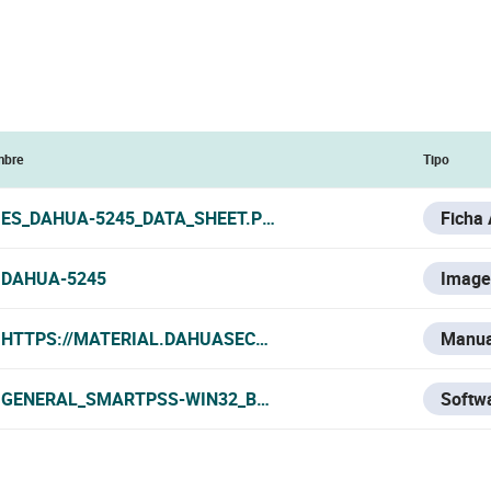
bre
Tipo
ES_DAHUA-5245_DATA_SHEET.PDF
Ficha
DAHUA-5245
Image
HTTPS://MATERIAL.DAHUASECURITY.COM/UPLOADS/SOFT/
Manua
GENERAL_SMARTPSS-WIN32_BYDEMES_ENGSPFRPT_V2.002
Softw