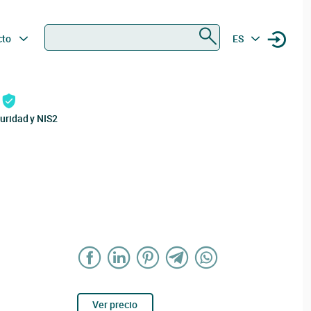
Buscar
cto
ES
uridad y NIS2
Ver precio