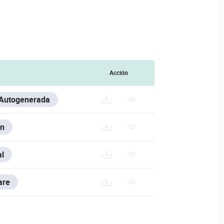
Acción
 Autogenerada
n
20240726/DAHUA-CAMERA-ACCESSORIES-SELECTION_2024
l
.200714.RAR
are