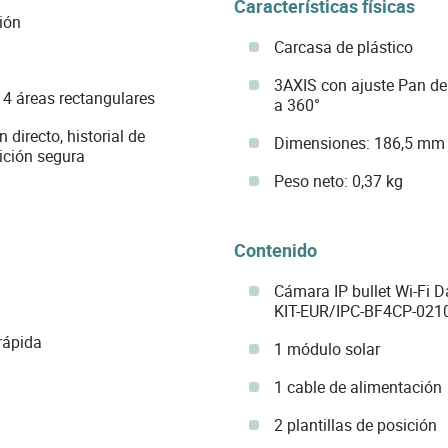
Características físicas
ión
Carcasa de plástico
3AXIS con ajuste Pan de 0
 4 áreas rectangulares
a 360°
directo, historial de
Dimensiones: 186,5 mm
ición segura
Peso neto: 0,37 kg
Contenido
Cámara IP bullet Wi-Fi 
KIT-EUR/IPC-BF4CP-021
rápida
1 módulo solar
1 cable de alimentación
2 plantillas de posición