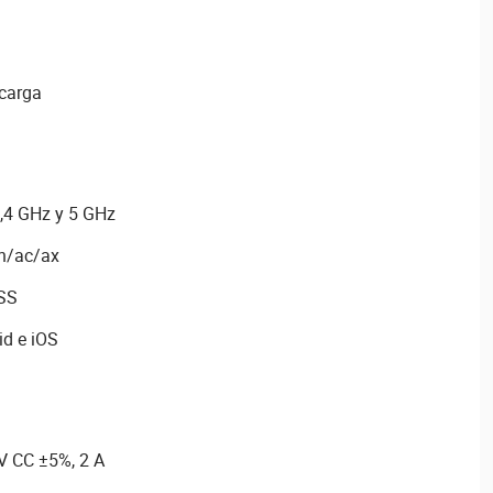
 carga
2,4 GHz y 5 GHz
/n/ac/ax
MSS
id e iOS
V CC ±5%, 2 A