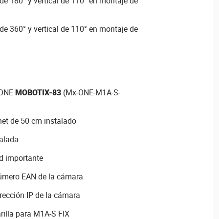
 de 180° y vertical de 110° en montaje de
 de 360° y vertical de 110° en montaje de
 ONE
MOBOTIX-83
(Mx-ONE-M1A-S-
net de 50 cm instalado
talada
d importante
número EAN de la cámara
rección IP de la cámara
illa para M1A-S FIX