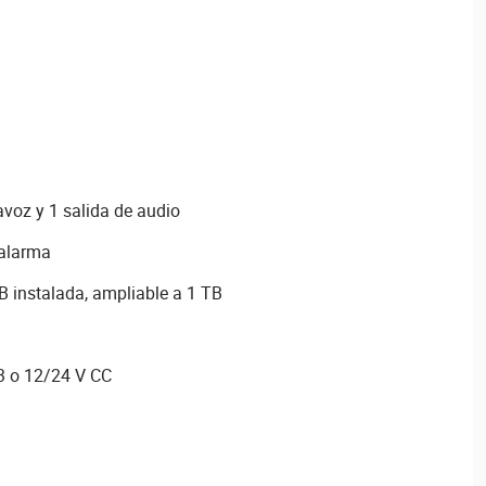
avoz y 1 salida de audio
 alarma
B instalada, ampliable a 1 TB
3 o 12/24 V CC