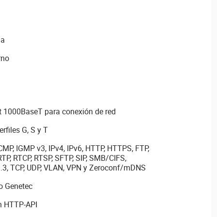
da
rno
t 1000BaseT para conexión de red
files G, S y T
CMP, IGMP v3, IPv4, IPv6, HTTP, HTTPS, FTP,
TP, RTCP, RTSP, SFTP, SIP, SMB/CIFS,
.3, TCP, UDP, VLAN, VPN y Zeroconf/mDNS
lo Genetec
ón HTTP-API