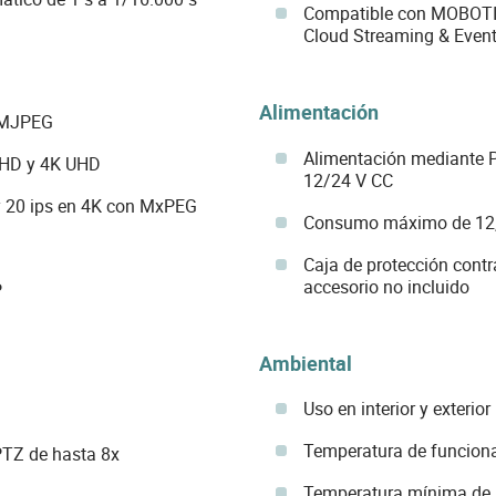
Compatible con MOBOT
Cloud Streaming & Even
Alimentación
 MJPEG
Alimentación mediante P
QHD y 4K UHD
12/24 V CC
y 20 ips en 4K con MxPEG
Consumo máximo de 12
Caja de protección cont
accesorio no incluido
P
Ambiental
Uso en interior y exterior
Temperatura de funciona
PTZ de hasta 8x
Temperatura mínima de a