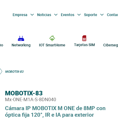
Empresa
Noticias
Eventos
Soporte
Conta
Tarjetas SIM
io
Networking
IOT SmartHome
Ciberseg
MOBOTIX-83
MOBOTIX-83
Mx-ONE-M1A-S-8DN040
Cámara IP MOBOTIX M ONE de 8MP con
óptica fija 120°, IR e IA para exterior