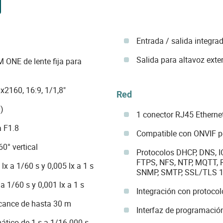
Entrada / salida integra
Salida para altavoz exte
ONE de lente fija para
2160, 16:9, 1/1,8"
Red
)
1 conector RJ45 Etherne
a F1.8
Compatible con ONVIF per
0° vertical
Protocolos DHCP, DNS, I
FTPS, NFS, NTP, MQTT, R
lx a 1/60 s y 0,005 lx a 1 s
SNMP, SMTP, SSL/TLS 1
a 1/60 s y 0,001 lx a 1 s
Integración con protoco
lcance de hasta 30 m
Interfaz de programaci
ático de 1 s a 1/16.000 s