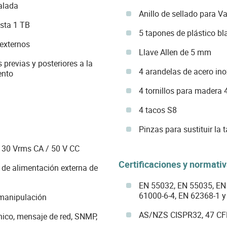
alada
Anillo de sellado para V
sta 1 TB
5 tapones de plástico bl
externos
Llave Allen de 5 mm
previas y posteriores a la
4 arandelas de acero in
ento
4 tornillos para madera
4 tacos S8
Pinzas para sustituir la 
a 30 Vrms CA / 50 V CC
Certificaciones y normati
e de alimentación externa de
EN 55032, EN 55035, EN 
61000-6-4, EN 62368-1 
 manipulación
AS/NZS CISPR32, 47 CF
ónico, mensaje de red, SNMP,