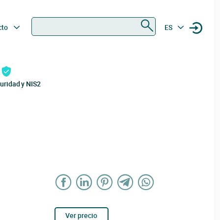
Buscar
cto
ES
uridad y NIS2
Ver precio