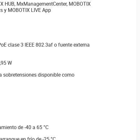
IX HUB, MxManagementCenter, MOBOTIX
ts y MOBOTIX LIVE App
oE clase 3 IEEE 802.3af o fuente externa
,95 W
ra sobretensiones disponible como
miento de -40 a 65 °C
rranque en frío de -25 °C