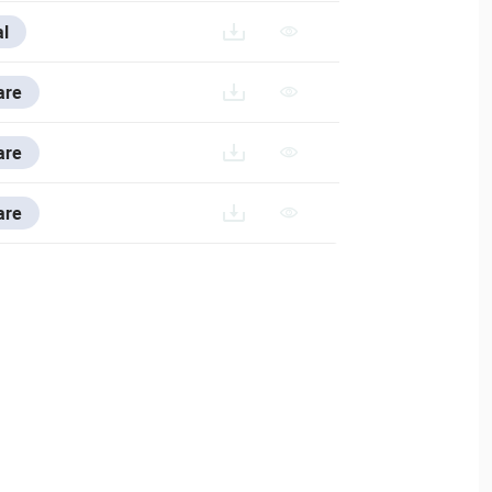
UA-3456-FO
l
are
.200714.RAR
are
are