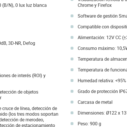
0 (B/N), 0 lux luz blanca
Chrome y Firefox
Software de gestión Sm
Compatible con disposit
Alimentación: 12V CC (±
dB, 3D-NR, Defog
Consumo máximo: 10,5W
Temperatura de almacen
Temperatura de funcion
ones de interés (ROI) y
Humedad relativa: <95%
Grado de protección IP6
Detección de objetos
r
Carcasa de metal
 cruce de línea, detección de
Dimensiones: Ø122 x 13
pido (los tres modos soportan
 detección de merodeo,
Peso: 900 g
etección de estacionamiento