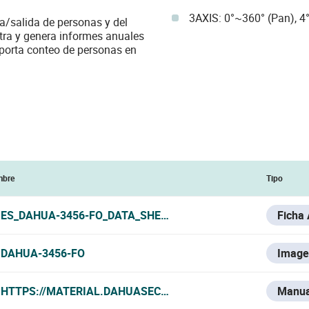
3AXIS: 0°~360° (Pan), 4°
a/salida de personas y del
ra y genera informes anuales
oporta conteo de personas en
bre
Tipo
ES_DAHUA-3456-FO_DATA_SHEET.PDF
Ficha
DAHUA-3456-FO
Image
HTTPS://MATERIAL.DAHUASECURITY.COM/UPLOADS/SOFT/
Manua