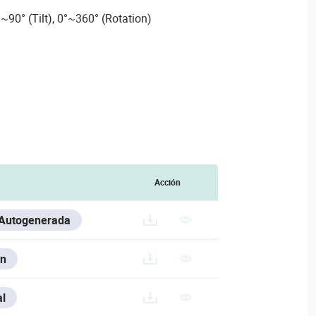
~90° (Tilt), 0°~360° (Rotation)
Acción
 Autogenerada
n
20240726/DAHUA-CAMERA-ACCESSORIES-SELECTION_2024
l