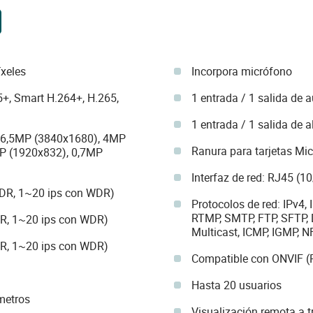
xeles
Incorpora micrófono
+, Smart H.264+, H.265,
1 entrada / 1 salida de 
1 entrada / 1 salida de 
, 6,5MP (3840x1680), 4MP
Ranura para tarjetas Mi
P (1920x832), 0,7MP
Interfaz de red: RJ45 (1
WDR, 1~20 ips con WDR)
Protocolos de red: IPv4, 
RTMP, SMTP, FTP, SFTP,
DR, 1~20 ips con WDR)
Multicast, ICMP, IGMP, 
DR, 1~20 ips con WDR)
Compatible con ONVIF (P
Hasta 20 usuarios
metros
Visualización remota a t