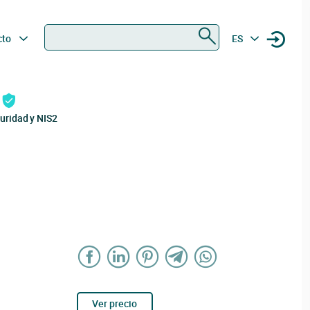
Buscar
cto
ES
uridad y NIS2
Ver precio