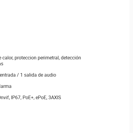
 calor, proteccion perimetral, detección
as
entrada / 1 salida de audio
alarma
nvif, IP67, PoE+, ePoE, 3AXIS