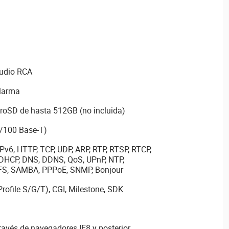
audio RCA
alarma
croSD de hasta 512GB (no incluida)
0/100 Base-T)
IPv6, HTTP, TCP, UDP, ARP, RTP, RTSP, RTCP,
 DHCP, DNS, DDNS, QoS, UPnP, NTP,
NFS, SAMBA, PPPoE, SNMP, Bonjour
rofile S/G/T), CGI, Milestone, SDK
ravés de navegadores IE8 y posterior,