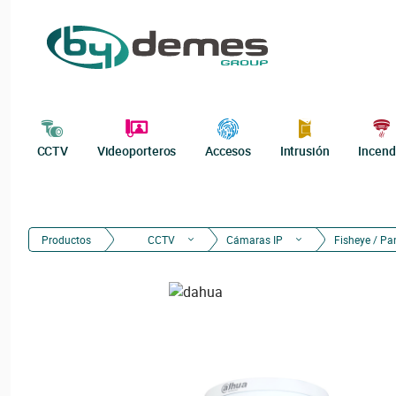
CCTV
Videoporteros
Accesos
Intrusión
Incend
Productos
CCTV
Cámaras IP
Fisheye / P