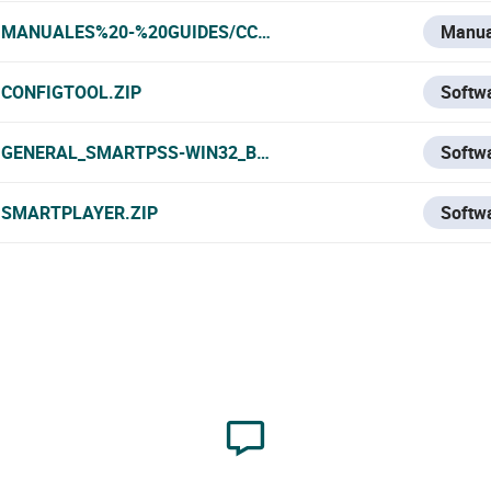
MANUALES%20-%20GUIDES/CCTV/DAHUA/CAMS%20IP/DAH
Manua
CONFIGTOOL.ZIP
Softw
GENERAL_SMARTPSS-WIN32_BYDEMES_ENGSPFRPT_V2.002
Softw
SMARTPLAYER.ZIP
Softw