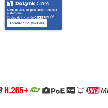
Simplifique su negocio desde una sola
plataforma.
Código de invitación:
CJKEBFKY
Acceder a DoLynk Care