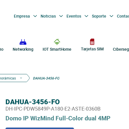
Empresa
Noticias
Eventos
Soporte
Conta
Tarjetas SIM
io
Networking
IOT SmartHome
Ciberseg
anorámicas
DAHUA-3456-FO
DAHUA-3456-FO
DH-IPC-PDW5849P-A180-E2-ASTE-0360B
Domo IP WizMind Full-Color dual 4MP