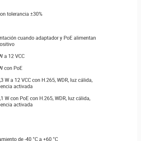
on tolerancia ±30%
entación cuando adaptador y PoE alimentan
ositivo
W a 12 VCC
W con PoE
 W a 12 VCC con H.265, WDR, luz cálida,
gencia activada
 W con PoE con H.265, WDR, luz cálida,
gencia activada
miento de -40 °C a +60 °C