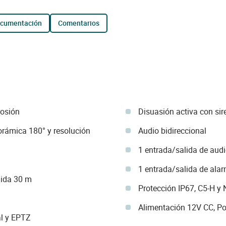
ocumentación
comentarios
rosión
Disuasión activa con sir
rámica 180° y resolución
Audio bidireccional
1 entrada/salida de aud
1 entrada/salida de ala
lida 30 m
Protección IP67, C5-H 
Alimentación 12V CC, P
al y EPTZ