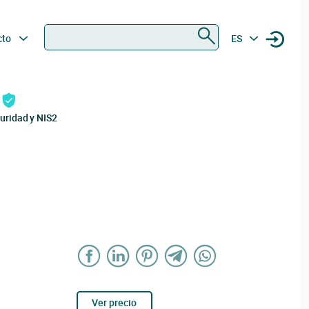
Buscar
cto
ES
uridad y NIS2
Ver precio