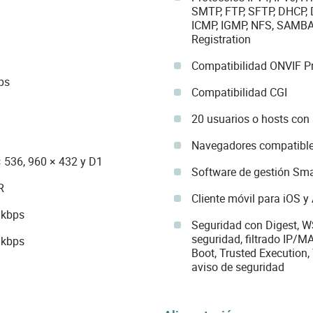
SMTP, FTP, SFTP, DHCP, 
ICMP, IGMP, NFS, SAMBA
Registration
Compatibilidad ONVIF Prof
ps
Compatibilidad CGI
20 usuarios o hosts con
Navegadores compatibles
 536, 960 × 432 y D1
Software de gestión Sm
R
Cliente móvil para iOS y
 kbps
Seguridad con Digest, WS
seguridad, filtrado IP/M
 kbps
Boot, Trusted Execution,
aviso de seguridad