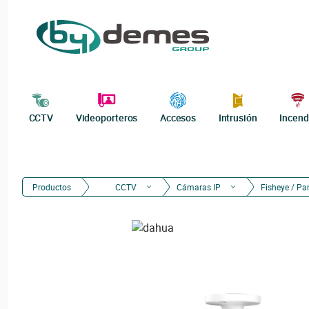
CCTV
Videoporteros
Accesos
Intrusión
Incend
Productos
CCTV
Cámaras IP
Fisheye / P