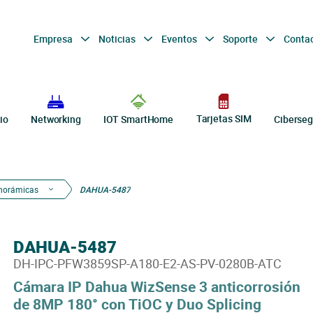
Empresa
Noticias
Eventos
Soporte
Conta
Tarjetas SIM
io
Networking
IOT SmartHome
Ciberseg
anorámicas
DAHUA-5487
DAHUA-5487
DH-IPC-PFW3859SP-A180-E2-AS-PV-0280B-ATC
Cámara IP Dahua WizSense 3 anticorrosión
de 8MP 180° con TiOC y Duo Splicing