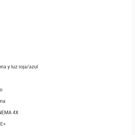
ena y luz roja/azul
io
rma
y NEMA 4X
oE+