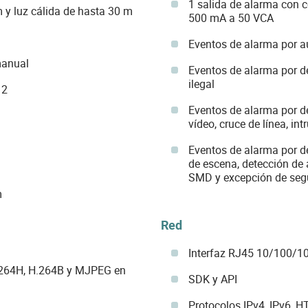
1 salida de alarma con 
 y luz cálida de hasta 30 m
500 mA a 50 VCA
Eventos de alarma por au
manual
Eventos de alarma por de
ilegal
12
Eventos de alarma por d
vídeo, cruce de línea, i
Eventos de alarma por d
de escena, detección de 
SMD y excepción de seg
m
Red
Interfaz RJ45 10/100/1
.264H, H.264B y MJPEG en
SDK y API
Protocolos IPv4, IPv6, H