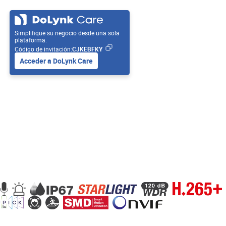
Simplifique su negocio desde una sola
plataforma.
Código de invitación:
CJKEBFKY
Acceder a DoLynk Care