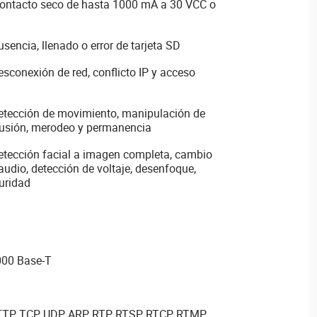
contacto seco de hasta 1000 mA a 30 VCC o
sencia, llenado o error de tarjeta SD
sconexión de red, conflicto IP y acceso
etección de movimiento, manipulación de
ntrusión, merodeo y permanencia
etección facial a imagen completa, cambio
audio, detección de voltaje, desenfoque,
uridad
000 Base-T
TTP, TCP, UDP, ARP, RTP, RTSP, RTCP, RTMP,