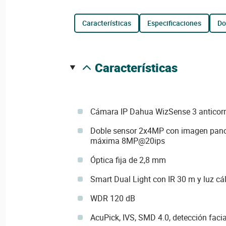
características
especificaciones
d
características
Cámara IP Dahua WizSense 3 anticor
Doble sensor 2x4MP con imagen pano
máxima 8MP@20ips
Óptica fija de 2,8 mm
Smart Dual Light con IR 30 m y luz cá
WDR 120 dB
AcuPick, IVS, SMD 4.0, detección faci