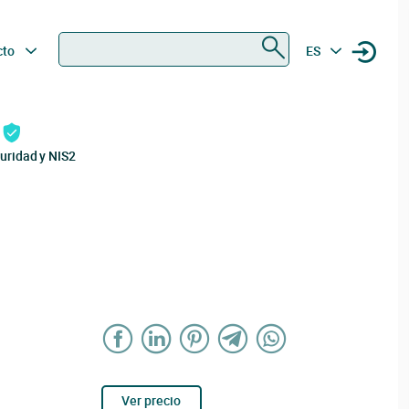
Buscar
cto
ES
uridad y NIS2
Ver precio