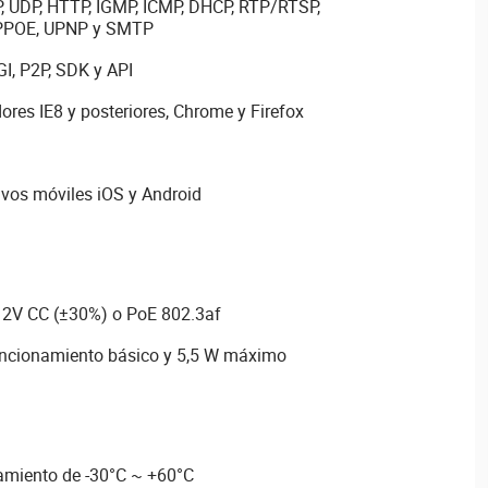
P, UDP, HTTP, IGMP, ICMP, DHCP, RTP/RTSP,
PPPOE, UPNP y SMTP
I, P2P, SDK y API
res IE8 y posteriores, Chrome y Firefox
ivos móviles iOS y Android
12V CC (±30%) o PoE 802.3af
ncionamiento básico y 5,5 W máximo
amiento de -30°C ~ +60°C