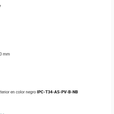
7
10 mm
erior en color negro
IPC-T34-AS-PV-B-NB