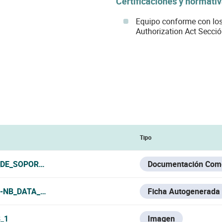
Certificaciones y normati
Equipo conforme con los
Authorization Act Secci
Tipo
DE_SOPORTES_VESTA_2026.PDF
Documentación Come
B-NB_DATA_SHEET.PDF
Ficha Autogenerada
_1
Imagen