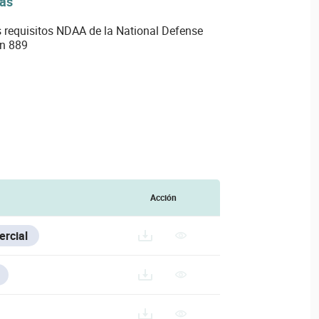
vas
 requisitos NDAA de la National Defense
ón 889
Acción
rcial