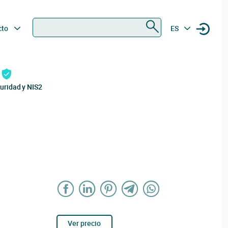
Buscar
cto
ES
uridad y NIS2
Ver precio