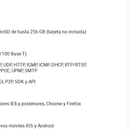
roSD de hasta 256 GB (tarjeta no incluida)
0/100 Base-T)
IP, UDP, HTTP, IGMP, ICMP, DHCP, RTP/RTSP,
PPPOE, UPNP, SMTP
I, P2P, SDK y API
res IE8 y posteriores, Chrome y Firefox
ivos móviles IOS y Android