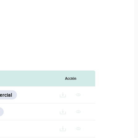
Acción
rcial