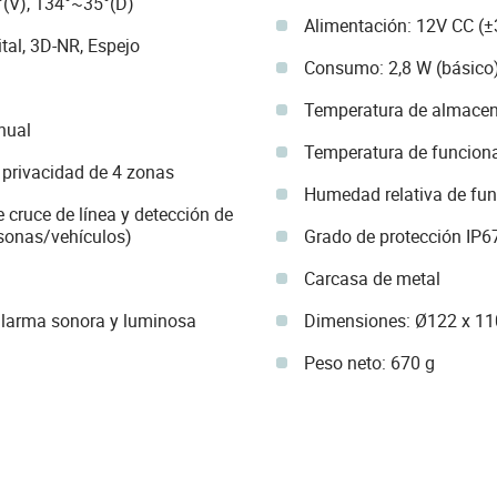
°(V), 134°~35°(D)
Alimentación: 12V CC (±
al, 3D-NR, Espejo
Consumo: 2,8 W (básico
Temperatura de almacen
nual
Temperatura de funcion
privacidad de 4 zonas
Humedad relativa de fu
 cruce de línea y detección de
rsonas/vehículos)
Grado de protección IP6
Carcasa de metal
alarma sonora y luminosa
Dimensiones: Ø122 x 1
Peso neto: 670 g