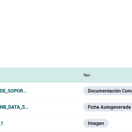
Tipo
DE_SOPORTES_VESTA_2026.PDF
Documentación Come
-NB_DATA_SHEET.PDF
Ficha Autogenerada
_1
Imagen