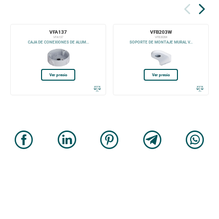
VFA137
VFB203W
VFA137
VFB203W
CAJA DE CONEXIONES DE ALUM...
SOPORTE DE MONTAJE MURAL V...
Ver precio
Ver precio