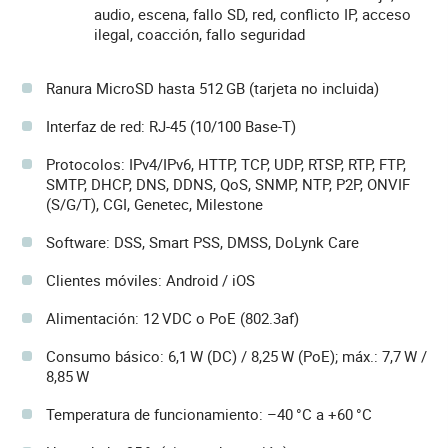
audio, escena, fallo SD, red, conflicto IP, acceso
ilegal, coacción, fallo seguridad
Ranura MicroSD hasta 512 GB (tarjeta no incluida)
Interfaz de red: RJ-45 (10/100 Base-T)
Protocolos: IPv4/IPv6, HTTP, TCP, UDP, RTSP, RTP, FTP,
SMTP, DHCP, DNS, DDNS, QoS, SNMP, NTP, P2P, ONVIF
(S/G/T), CGI, Genetec, Milestone
Software: DSS, Smart PSS, DMSS, DoLynk Care
Clientes móviles: Android / iOS
Alimentación: 12 VDC o PoE (802.3af)
Consumo básico: 6,1 W (DC) / 8,25 W (PoE); máx.: 7,7 W /
8,85 W
Temperatura de funcionamiento: –40 °C a +60 °C