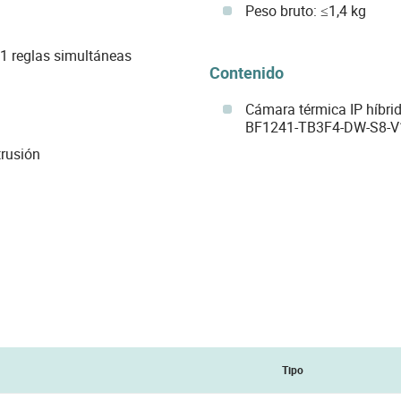
Peso bruto: ≤1,4 kg
21 reglas simultáneas
Contenido
Cámara térmica IP híbrid
BF1241-TB3F4-DW-S8-V
trusión
Tipo