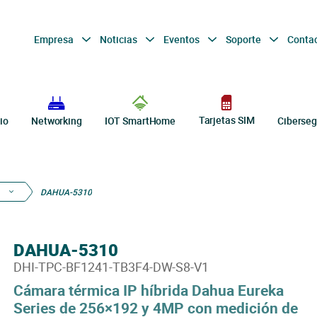
Empresa
Noticias
Eventos
Soporte
Conta
Tarjetas SIM
io
Networking
IOT SmartHome
Ciberseg
DAHUA-5310
DAHUA-5310
DHI-TPC-BF1241-TB3F4-DW-S8-V1
Cámara térmica IP híbrida Dahua Eureka
Series de 256×192 y 4MP con medición de