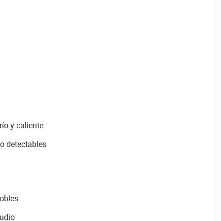
ío y caliente
o detectables
obles
audio