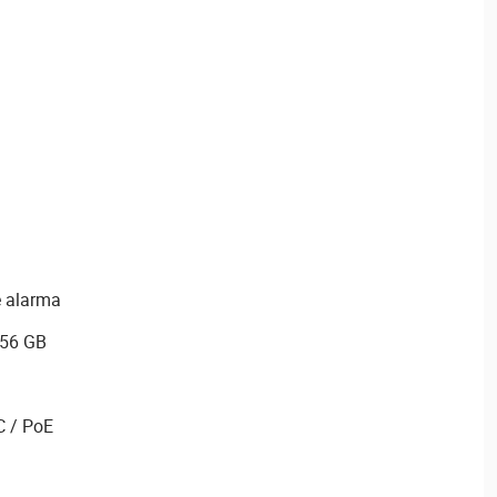
e alarma
256 GB
C / PoE