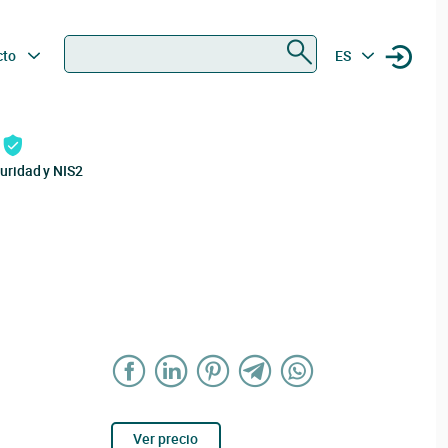
Buscar
cto
ES
uridad y NIS2
Ver precio