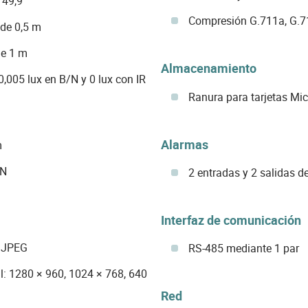
 49,9°
Compresión G.711a, G.
de 0,5 m
de 1 m
Almacenamiento
0,005 lux en B/N y 0 lux con IR
Ranura para tarjetas Mic
Alarmas
m
/N
2 entradas y 2 salidas d
Interfaz de comunicación
 MJPEG
RS-485 mediante 1 par
l: 1280 × 960, 1024 × 768, 640
Red