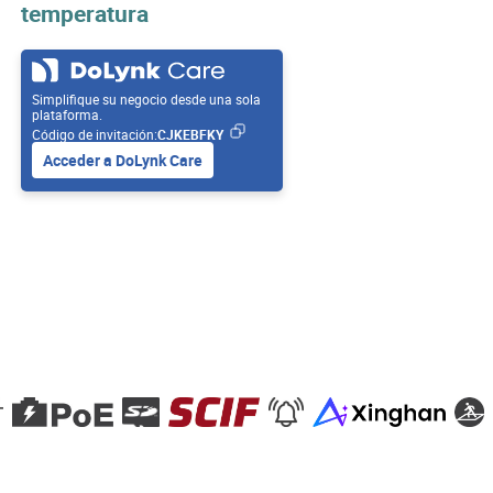
temperatura
Simplifique su negocio desde una sola
plataforma.
Código de invitación:
CJKEBFKY
Acceder a DoLynk Care