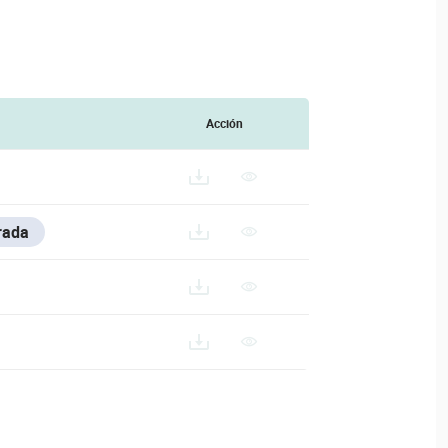
Acción
rada
-SERIES/