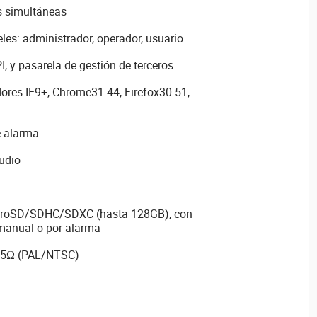
s simultáneas
eles: administrador, operador, usuario
I, y pasarela de gestión de terceros
res IE9+, Chrome31-44, Firefox30-51,
e alarma
audio
icroSD/SDHC/SDXC (hasta 128GB), con
manual o por alarma
 75Ω (PAL/NTSC)