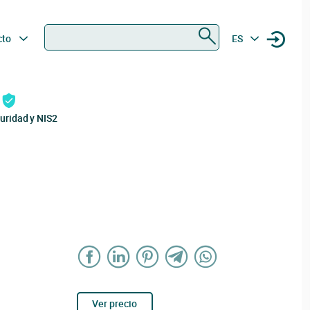
Buscar
cto
ES
uridad y NIS2
Ver precio