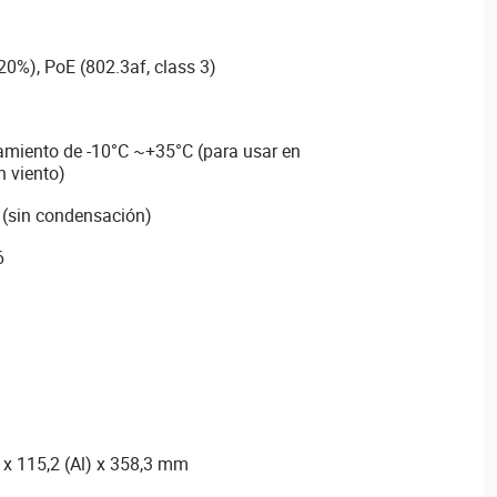
0%), PoE (802.3af, class 3)
miento de -10°C ~+35°C (para usar en
n viento)
 (sin condensación)
6
 x 115,2 (Al) x 358,3 mm