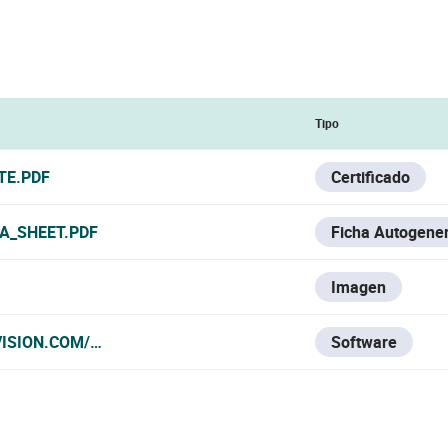
Tipo
TE.PDF
Certificado
TA_SHEET.PDF
Ficha Autogene
Imagen
VISION.COM/ES/SUPPORT/DOWNLOAD/SOFTWARE/IVMS4200
Software