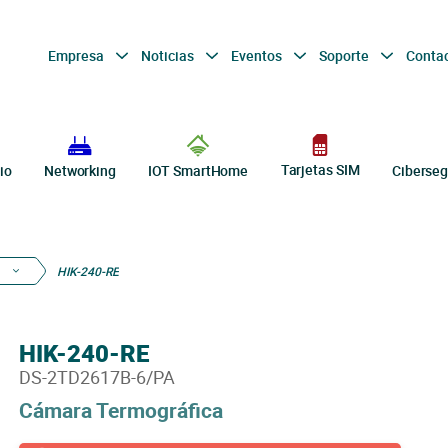
Empresa
Noticias
Eventos
Soporte
Conta
Tarjetas SIM
io
Networking
IOT SmartHome
Ciberseg
HIK-240-RE
HIK-240-RE
DS-2TD2617B-6/PA
Cámara Termográfica