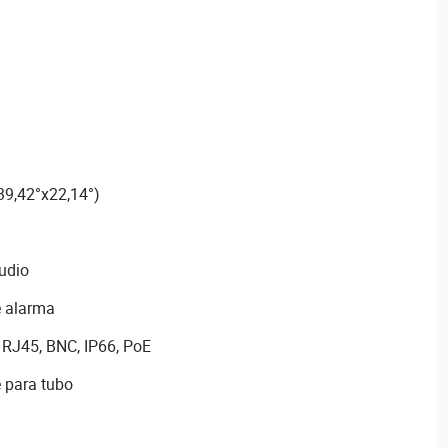
39,42°x22,14°)
audio
e alarma
RJ45, BNC, IP66, PoE
e para tubo