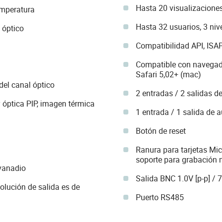
Hasta 20 visualizacione
emperatura
Hasta 32 usuarios, 3 niv
 óptico
Compatibilidad API, ISAP
Compatible con navegado
Safari 5,02+ (mac)
del canal óptico
2 entradas / 2 salidas d
 óptica PIP, imagen térmica
1 entrada / 1 salida de 
Botón de reset
Ranura para tarjetas M
soporte para grabación 
vanadio
Salida BNC 1.0V [p-p] /
olución de salida es de
Puerto RS485