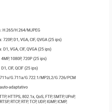
n: H.265/H.264/MJPEG
: 720P, D1, VGA, CIF, QVGA (25 ips)
: D1, VGA, CIF, QVGA (25 ips)
 4MP, 1080P, 720P (25 ips)
D1, CIF, QCIF (25 ips)
G.711u/G.711a/G.722.1/MP2L2/G.726/PCM
auto-adaptativo
HTTP, HTTPS, 802.1x, QoS, FTP, SMTP, UPnP,
TSP, RTCP, RTP, TCP, UDP, IGMP, ICMP,