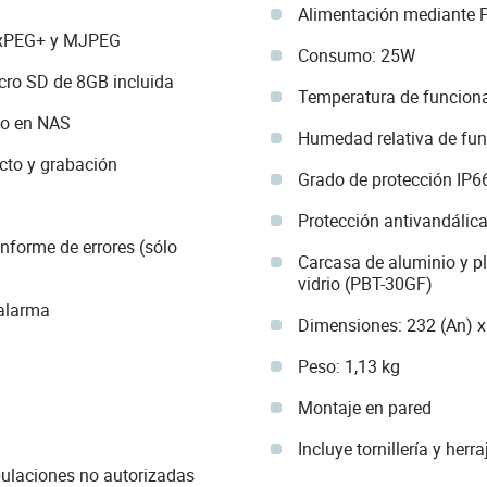
Alimentación mediante P
MxPEG+ y MJPEG
Consumo: 25W
cro SD de 8GB incluida
Temperatura de funcion
 o en NAS
Humedad relativa de fun
cto y grabación
Grado de protección IP6
Protección antivandálic
nforme de errores (sólo
Carcasa de aluminio y p
vidrio (PBT-30GF)
 alarma
Dimensiones: 232 (An) x
Peso: 1,13 kg
Montaje en pared
Incluye tornillería y herra
pulaciones no autorizadas