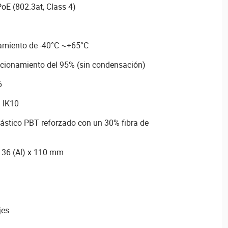
oE (802.3at, Class 4)
amiento de -40°C ~+65°C
cionamiento del 95% (sin condensación)
6
a IK10
lástico PBT reforzado con un 30% fibra de
 36 (Al) x 110 mm
jes