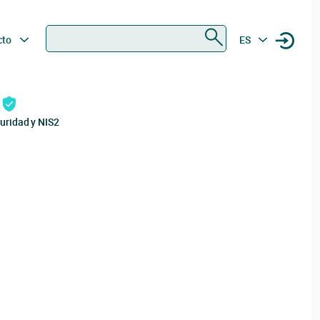
Buscar
cto
ES
uridad y NIS2