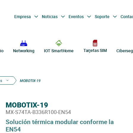
Empresa
Noticias
Eventos
Soporte
Conta
Tarjetas SIM
io
Networking
IOT SmartHome
Ciberseg
s
MOBOTIX-19
MOBOTIX-19
MX-S74TA-B336R100-EN54
Solución térmica modular conforme la
EN54