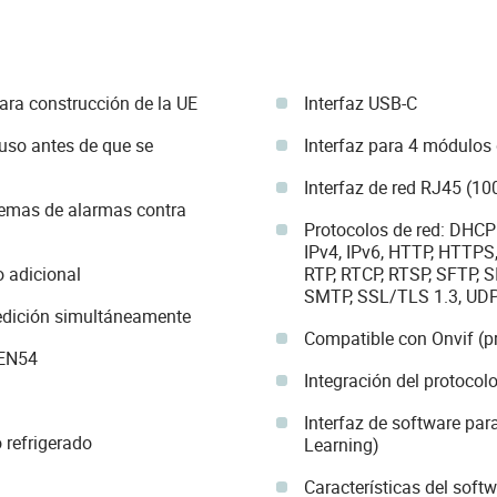
ra construcción de la UE
Interfaz USB-C
uso antes de que se
Interfaz para 4 módulos
Interfaz de red RJ45 (10
stemas de alarmas contra
Protocolos de red: DHCP 
IPv4, IPv6, HTTP, HTTPS,
o adicional
RTP, RTCP, RTSP, SFTP, S
SMTP, SSL/TLS 1.3, UD
edición simultáneamente
Compatible con Onvif (pr
 EN54
Integración del protocol
Interfaz de software pa
 refrigerado
Learning)
Características del softw