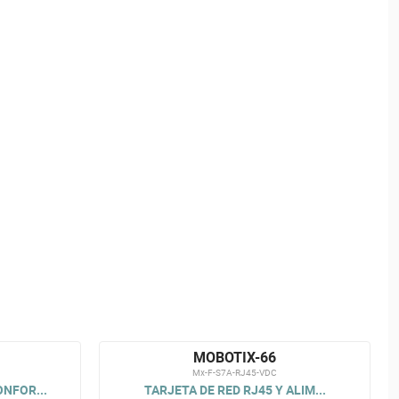
MOBOTIX-66
Mx-F-S7A-RJ45-VDC
NFOR...
TARJETA DE RED RJ45 Y ALIM...