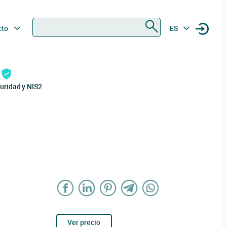
Buscar
cto
ES
uridad y NIS2
Ver precio