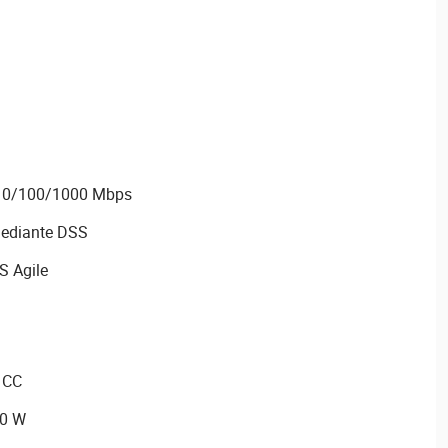
t 10/100/1000 Mbps
mediante DSS
S Agile
 CC
0 W