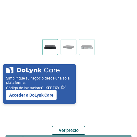
Simplifique su negocio desde una sola
plataforma.
Código de invitación:
CJKEBFKY
Acceder a DoLynk Care
Ver precio