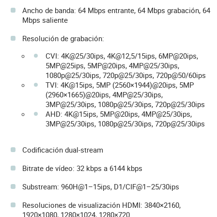
Ancho de banda: 64 Mbps entrante, 64 Mbps grabación, 64
Mbps saliente
Resolución de grabación:
CVI: 4K@25/30ips, 4K@12,5/15ips, 6MP@20ips,
5MP@25ips, 5MP@20ips, 4MP@25/30ips,
1080p@25/30ips, 720p@25/30ips, 720p@50/60ips
TVI: 4K@15ips, 5MP (2560×1944)@20ips, 5MP
(2960×1665)@20ips, 4MP@25/30ips,
3MP@25/30ips, 1080p@25/30ips, 720p@25/30ips
AHD: 4K@15ips, 5MP@20ips, 4MP@25/30ips,
3MP@25/30ips, 1080p@25/30ips, 720p@25/30ips
Codificación dual-stream
Bitrate de vídeo: 32 kbps a 6144 kbps
Substream: 960H@1–15ips, D1/CIF@1–25/30ips
Resoluciones de visualización HDMI: 3840×2160,
1920×1080, 1280×1024, 1280×720