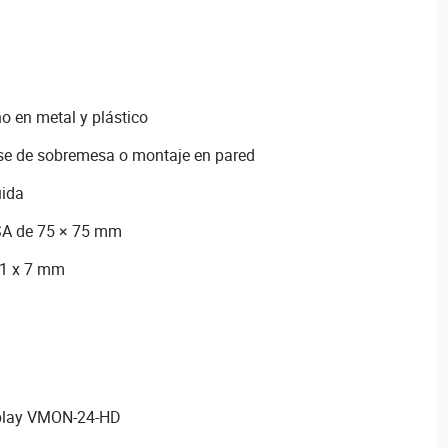
no en metal y plástico
se de sobremesa o montaje en pared
uida
SA de 75 × 75 mm
21 x 7 mm
play VMON-24-HD