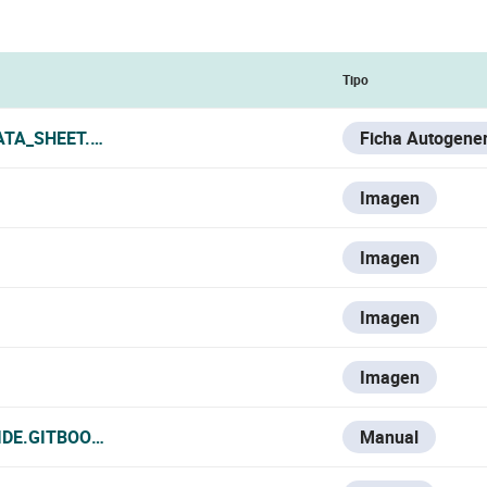
Tipo
ATA_SHEET.PDF
Ficha Autogene
Imagen
Imagen
Imagen
Imagen
IDE.GITBOOK.IO/VESTA-KNOWLEDGE-BASE/V/ESPANOL/VMO
Manual