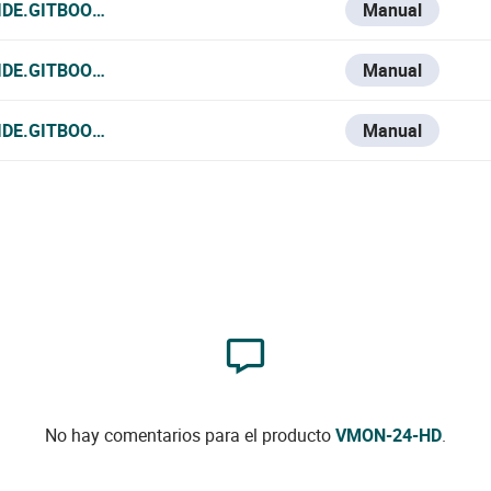
IDE.GITBOOK.IO/VESTA-KNOWLEDGE-BASE/V/FRANCE-1/VM
Manual
IDE.GITBOOK.IO/VESTA-KNOWLEDGE-BASE/V/ITALIAN/VMON
Manual
IDE.GITBOOK.IO/VESTA-KNOWLEDGE-BASE/VMON-24-HD
Manual
No hay comentarios para el producto
VMON-24-HD
.