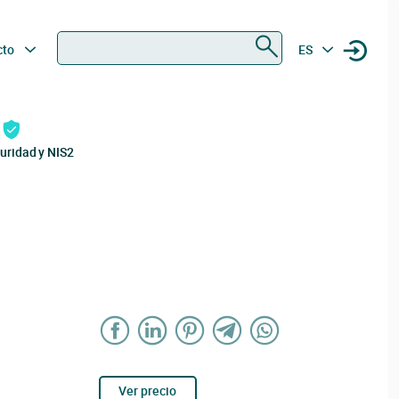
Buscar
cto
ES
uridad y NIS2
Ver precio