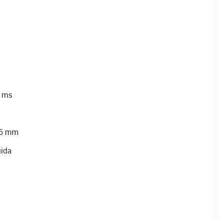
5 ms
75 mm
uida