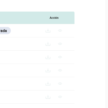
Acción
rada
N-24-HD_ES