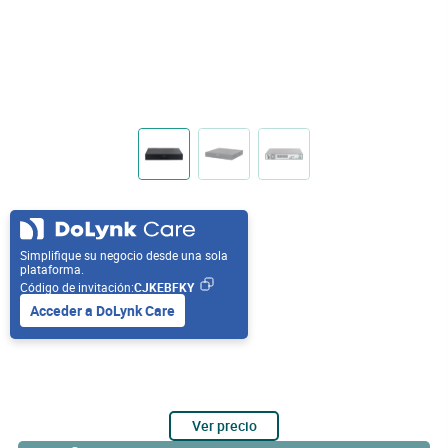
Simplifique su negocio desde una sola
plataforma.
Código de invitación:
CJKEBFKY
Acceder a DoLynk Care
Ver precio