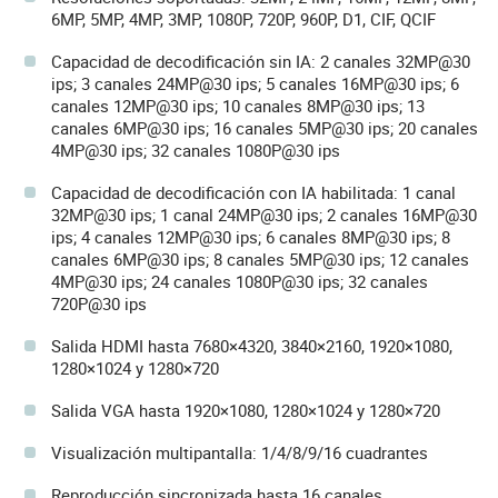
6MP, 5MP, 4MP, 3MP, 1080P, 720P, 960P, D1, CIF, QCIF
Capacidad de decodificación sin IA: 2 canales 32MP@30
ips; 3 canales 24MP@30 ips; 5 canales 16MP@30 ips; 6
canales 12MP@30 ips; 10 canales 8MP@30 ips; 13
canales 6MP@30 ips; 16 canales 5MP@30 ips; 20 canales
4MP@30 ips; 32 canales 1080P@30 ips
Capacidad de decodificación con IA habilitada: 1 canal
32MP@30 ips; 1 canal 24MP@30 ips; 2 canales 16MP@30
ips; 4 canales 12MP@30 ips; 6 canales 8MP@30 ips; 8
canales 6MP@30 ips; 8 canales 5MP@30 ips; 12 canales
4MP@30 ips; 24 canales 1080P@30 ips; 32 canales
720P@30 ips
Salida HDMI hasta 7680×4320, 3840×2160, 1920×1080,
1280×1024 y 1280×720
Salida VGA hasta 1920×1080, 1280×1024 y 1280×720
Visualización multipantalla: 1/4/8/9/16 cuadrantes
Reproducción sincronizada hasta 16 canales