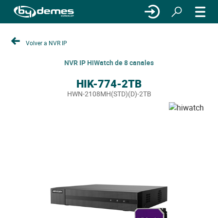
Volver a NVR IP
NVR IP HiWatch de 8 canales
HIK-774-2TB
HWN-2108MH(STD)(D)-2TB