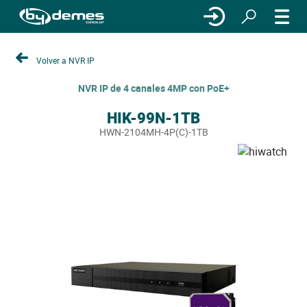
Volver a NVR IP
NVR IP de 4 canales 4MP con PoE+
HIK-99N-1TB
HWN-2104MH-4P(C)-1TB