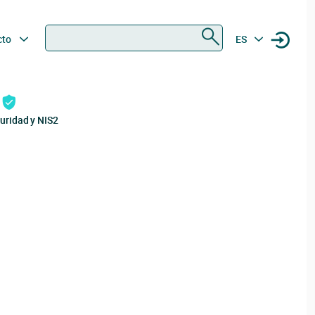
Buscar
cto
ES
uridad y NIS2