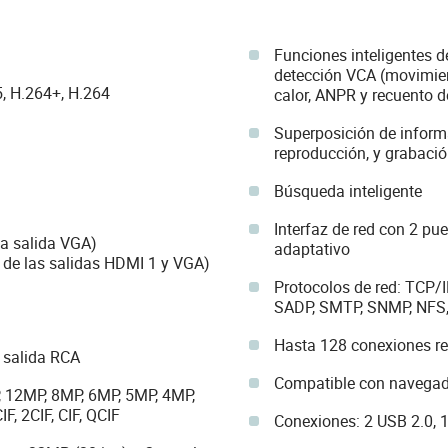
Funciones inteligentes 
detección VCA (movimient
, H.264+, H.264
calor, ANPR y recuento 
Superposición de informa
reproducción, y grabaci
Búsqueda inteligente
Interfaz de red con 2 p
la salida VGA)
adaptativo
 de las salidas HDMI 1 y VGA)
Protocolos de red: TCP/I
SADP, SMTP, SNMP, NFS,
Hasta 128 conexiones r
1 salida RCA
Compatible con navega
, 12MP, 8MP, 6MP, 5MP, 4MP,
F, 2CIF, CIF, QCIF
Conexiones: 2 USB 2.0, 1