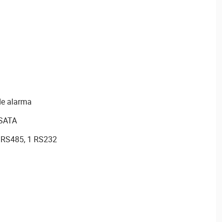
de alarma
eSATA
2 RS485, 1 RS232