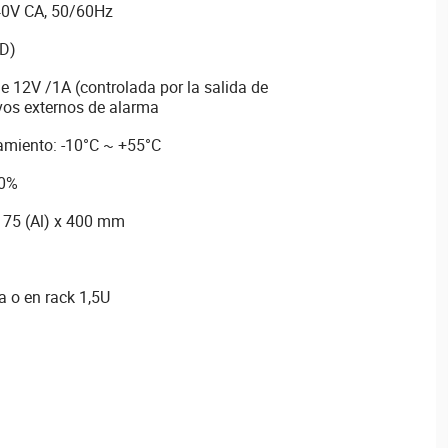
40V CA, 50/60Hz
D)
e 12V /1A (controlada por la salida de
vos externos de alarma
amiento: -10°C ~ +55°C
90%
 75 (Al) x 400 mm
a o en rack 1,5U