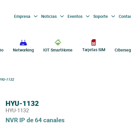
Empresa
Noticias
Eventos
Soporte
Conta
Tarjetas SIM
io
Networking
IOT SmartHome
Ciberseg
YU-1132
HYU-1132
HYU-1132
NVR IP de 64 canales