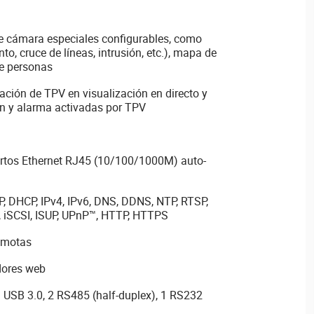
de cámara especiales configurables, como
o, cruce de líneas, intrusión, etc.), mapa de
de personas
ción de TPV en visualización en directo y
ón y alarma activadas por TPV
uertos Ethernet RJ45 (10/100/1000M) auto-
P, DHCP, IPv4, IPv6, DNS, DDNS, NTP, RTSP,
 iSCSI, ISUP, UPnP™, HTTP, HTTPS
emotas
dores web
 USB 3.0, 2 RS485 (half-duplex), 1 RS232