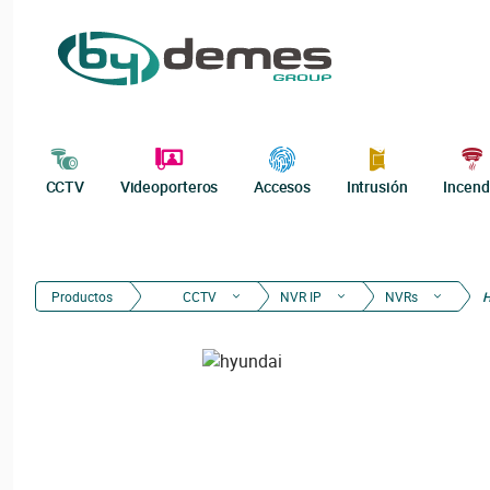
CCTV
Videoporteros
Accesos
Intrusión
Incend
Productos
CCTV
NVR IP
NVRs
H