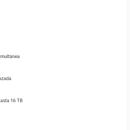
imultánea
anzada
asta 16 TB