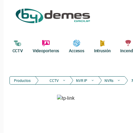
CCTV
Videoporteros
Accesos
Intrusión
Incend
Productos
CCTV
NVR IP
NVRs
T