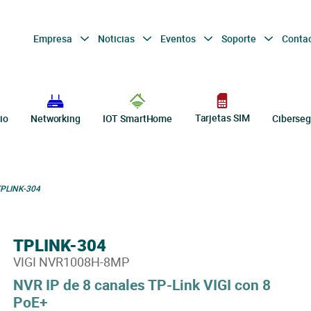
Empresa
Noticias
Eventos
Soporte
Conta
Tarjetas SIM
io
Networking
IOT SmartHome
Ciberseg
PLINK-304
TPLINK-304
VIGI NVR1008H-8MP
NVR IP de 8 canales TP-Link VIGI con 8
PoE+