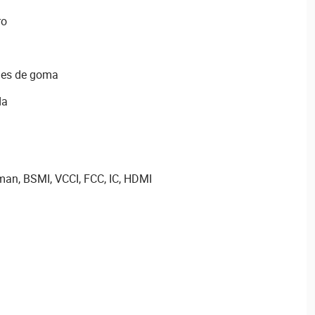
ro
ies de goma
da
man, BSMI, VCCI, FCC, IC, HDMI