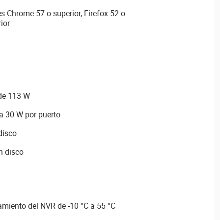
 Chrome 57 o superior, Firefox 52 o
ior
 de 113 W
a 30 W por puerto
disco
n disco
miento del NVR de -10 °C a 55 °C