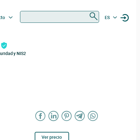
Buscar
cto
ES
uridad y NIS2
Ver precio