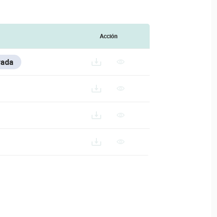
Acción
rada