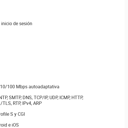
inicio de sesión
t 10/100 Mbps autoadaptativa
 NTP, SMTP, DNS, TCP/IP, UDP, ICMP, HTTP,
/TLS, RTP, IPv4, ARP
file S y CGI
oid e iOS