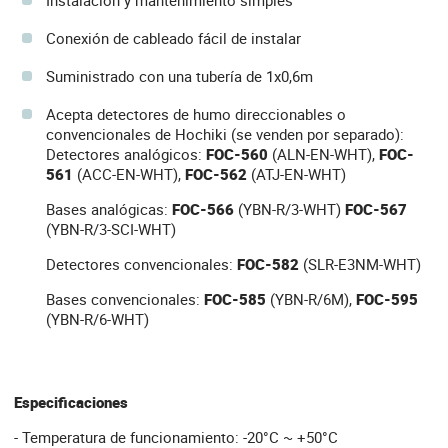
Instalación y mantenimiento simples
Conexión de cableado fácil de instalar
Suministrado con una tubería de 1x0,6m
Acepta detectores de humo direccionables o
convencionales de Hochiki (se venden por separado):
Detectores analógicos:
FOC-560
(ALN-EN-WHT),
FOC-
561
(ACC-EN-WHT),
FOC-562
(ATJ-EN-WHT)
Bases analógicas:
FOC-566
(YBN-R/3-WHT)
FOC-567
(YBN-R/3-SCI-WHT)
Detectores convencionales:
FOC-582
(SLR-E3NM-WHT)
Bases convencionales:
FOC-585
(YBN-R/6M),
FOC-595
(YBN-R/6-WHT)
Especificaciones
- Temperatura de funcionamiento: -20°C ~ +50°C