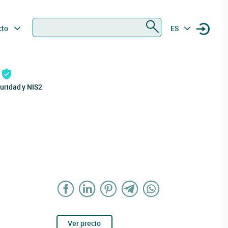
Buscar
cto
ES
uridad y NIS2
Ver precio