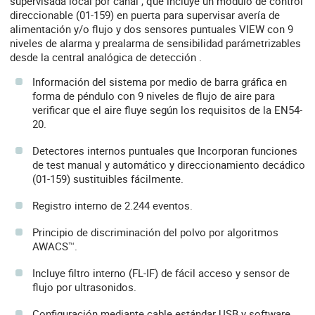
supervisada local por canal , que incluye un modulo de control
direccionable (01-159) en puerta para supervisar avería de
alimentación y/o flujo y dos sensores puntuales VIEW con 9
niveles de alarma y prealarma de sensibilidad parámetrizables
desde la central analógica de detección .
Información del sistema por medio de barra gráfica en
forma de péndulo con 9 niveles de flujo de aire para
verificar que el aire fluye según los requisitos de la EN54-
20.
Detectores internos puntuales que Incorporan funciones
de test manual y automático y direccionamiento decádico
(01-159) sustituibles fácilmente.
Registro interno de 2.244 eventos.
Principio de discriminación del polvo por algoritmos
AWACS™.
Incluye filtro interno (FL-IF) de fácil acceso y sensor de
flujo por ultrasonidos.
Configuración mediante cable estándar USB y software