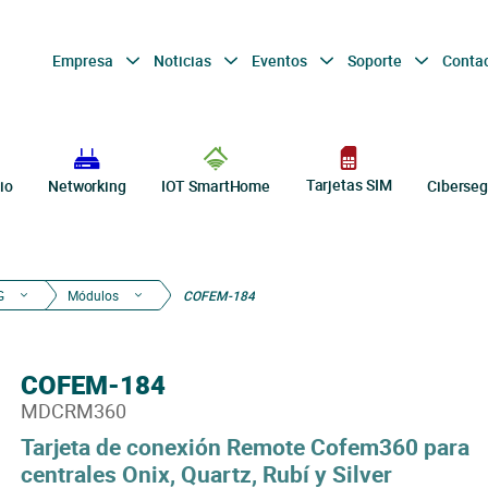
Empresa
Noticias
Eventos
Soporte
Conta
Tarjetas SIM
io
Networking
IOT SmartHome
Ciberseg
G
Módulos
COFEM-184
COFEM-184
MDCRM360
Tarjeta de conexión Remote Cofem360 para
centrales Onix, Quartz, Rubí y Silver