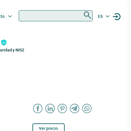
Buscar
cto
ES
uridad y NIS2
Ver precio