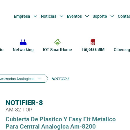
Empresa
Noticias
Eventos
Soporte
Conta
Tarjetas SIM
io
Networking
IOT SmartHome
Ciberseg
Accesorios Analógicos
NOTIFIER-8
NOTIFIER-8
AM-82-TOP
Cubierta De Plastico Y Easy Fit Metalico
Para Central Analogica Am-8200