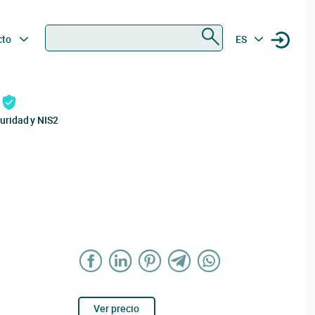
Buscar
cto
ES
uridad y NIS2
Ver precio