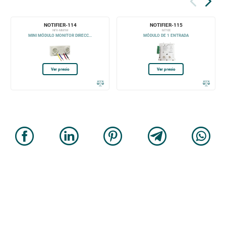
NOTIFIER-114
NOTIFIER-115
NFX-MM1M
M710E
MINI MÓDULO MONITOR DIRECC...
MÓDULO DE 1 ENTRADA
Ver precio
Ver precio