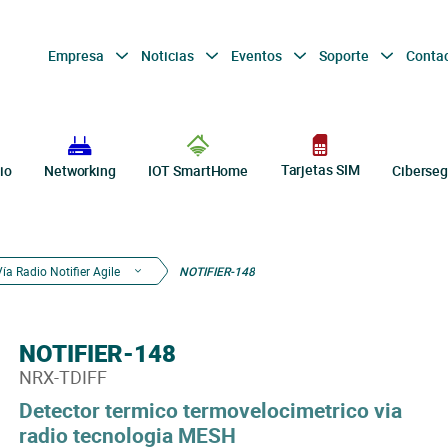
Empresa
Noticias
Eventos
Soporte
Conta
Tarjetas SIM
io
Networking
IOT SmartHome
Ciberseg
Vía Radio Notifier Agile
NOTIFIER-148
NOTIFIER-148
NRX-TDIFF
Detector termico termovelocimetrico via
radio tecnologia MESH