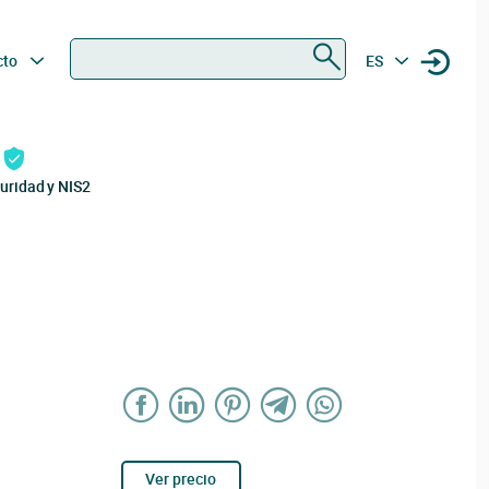
Buscar
cto
ES
uridad y NIS2
Ver precio