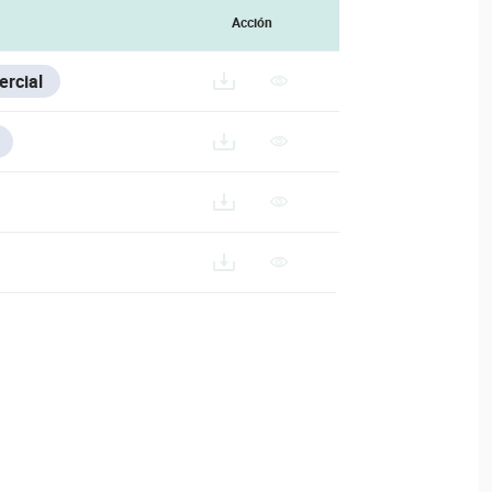
Acción
rcial