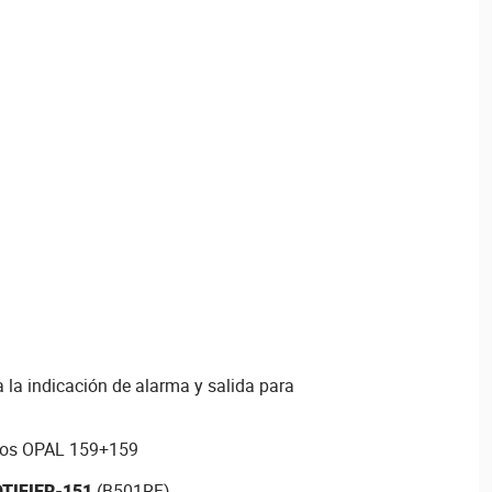
 la indicación de alarma y salida para
los OPAL 159+159
TIFIER-151
(B501RF)