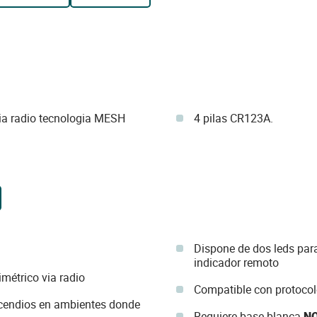
via radio tecnologia MESH
4 pilas CR123A.
Dispone de dos leds para
indicador remoto
métrico via radio
Compatible con protoco
cendios en ambientes donde
Requiere base blanca
NO