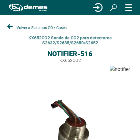
Volver a Sistemas CO / Gases
KX652CO2 Sonda de CO2 para detectores
S2632/S2635/S2650/S2652
NOTIFIER-516
KX652CO2