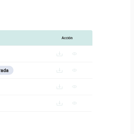
Acción
rada