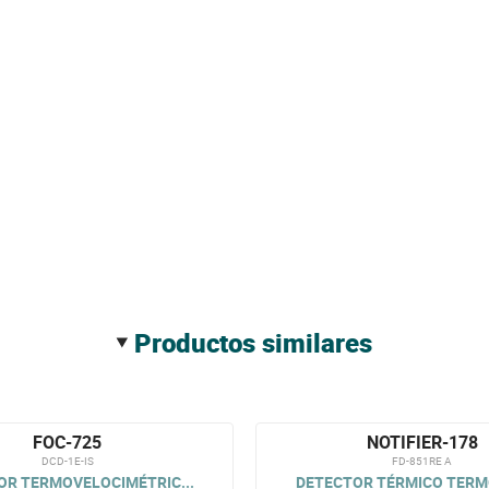
productos similares
FOC-725
NOTIFIER-178
DCD-1E-IS
FD-851RE A
OR TERMOVELOCIMÉTRIC...
DETECTOR TÉRMICO TERMO