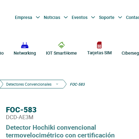
Empresa
Noticias
Eventos
Soporte
Conta
Tarjetas SIM
io
Networking
IOT SmartHome
Ciberseg
Detectores Convencionales
FOC-583
FOC-583
DCD-AE3M
Detector Hochiki convencional
termovelocimétrico con certificación