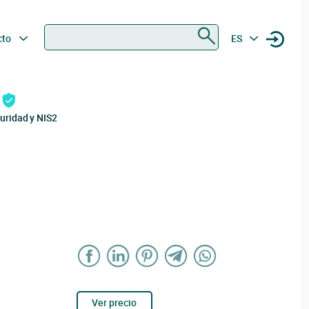
Buscar
cto
ES
uridad y NIS2
Ver precio