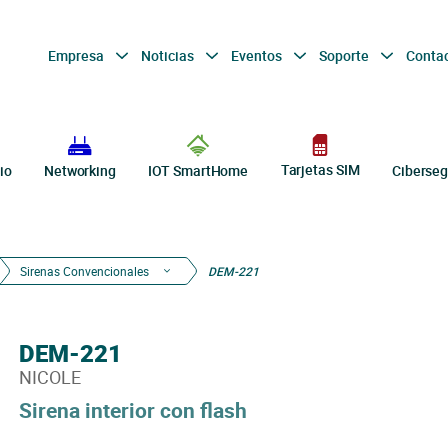
Empresa
Noticias
Eventos
Soporte
Conta
Tarjetas SIM
io
Networking
IOT SmartHome
Ciberseg
Sirenas Convencionales
DEM-221
DEM-221
NICOLE
Sirena interior con flash