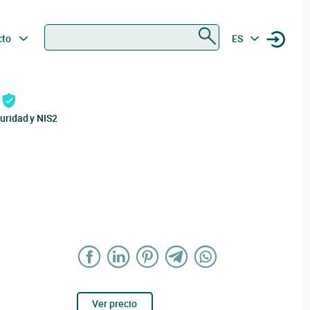
Buscar
cto
ES
uridad y NIS2
Ver precio