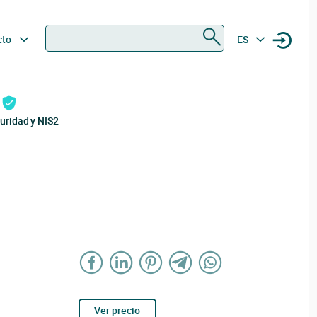
Buscar
cto
ES
uridad y NIS2
Ver precio