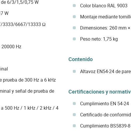
 de 6/3/1,5/0,75 W
Color blanco RAL 9003
37 W
Montaje mediante tornil
67/3333/6667/13333 Ω
Dimensiones: 260 mm 
Peso neto: 1,75 kg
a 20000 Hz
Contenido
inal
Altavoz EN54-24 de pare
e prueba de 300 Hz a 6 kHz
inal y señal de prueba de
Certificaciones y normati
Cumplimiento EN 54-24
 a 500 Hz / 1 kHz / 2 kHz / 4
Certificado de conform
Cumplimiento BS5839-8 