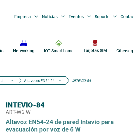
Empresa
Noticias
Eventos
Soporte
Conta
Tarjetas SIM
io
Networking
IOT SmartHome
Ciberseg
Sistemas de Megafonía y Evacuación por Voz
Altavoces EN54-24
INTEVIO-84
INTEVIO-84
ABT-W6.W
Altavoz EN54-24 de pared Intevio para
evacuación por voz de 6 W