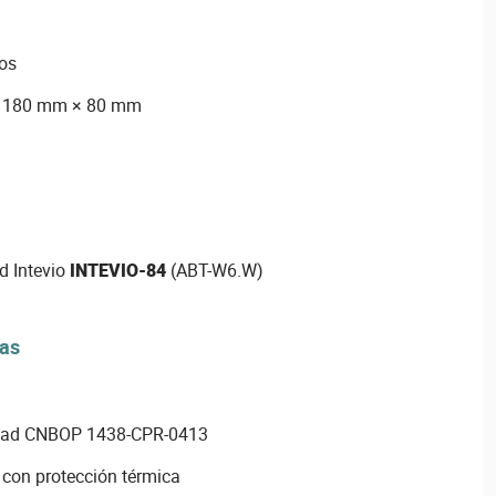
los
× 180 mm × 80 mm
d Intevio
INTEVIO-84
(ABT-W6.W)
vas
idad CNBOP 1438-CPR-0413
con protección térmica