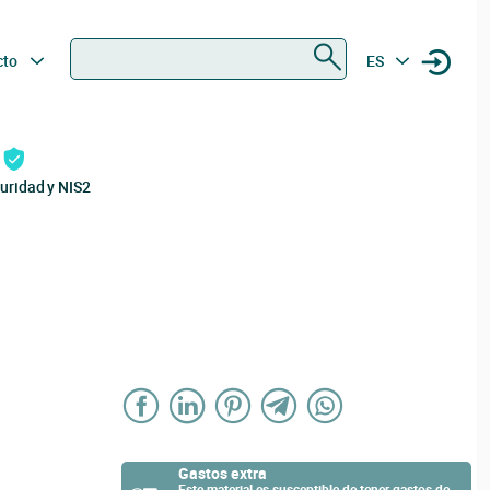
Buscar
cto
ES
uridad y NIS2
Gastos extra
Este material es susceptible de tener gastos de