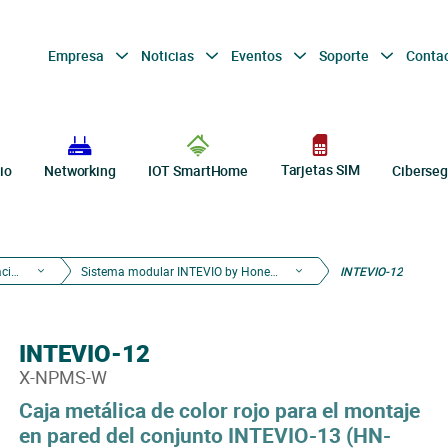
Empresa
Noticias
Eventos
Soporte
Conta
Tarjetas SIM
io
Networking
IOT SmartHome
Ciberseg
Sistemas de Megafonía y Evacuación por Voz
Sistema modular INTEVIO by Honeywell
INTEVIO-12
INTEVIO-12
X-NPMS-W
Caja metálica de color rojo para el montaje
en pared del conjunto INTEVIO-13 (HN-