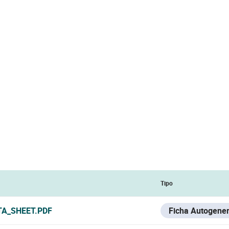
Tipo
TA_SHEET.PDF
Ficha Autogene