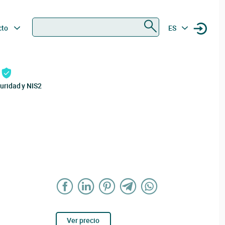
Buscar
cto
ES
uridad y NIS2
Ver precio