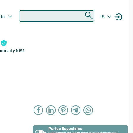
Buscar
cto
ES
uridad y NIS2
Portes Especiales
Los gastos de envío para los productos con