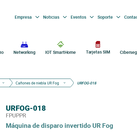
Empresa
Noticias
Eventos
Soporte
Conta
Tarjetas SIM
io
Networking
IOT SmartHome
Ciberseg
Cañones de niebla UR Fog
URFOG-018
URFOG-018
FPUPPR
Máquina de disparo invertido UR Fog