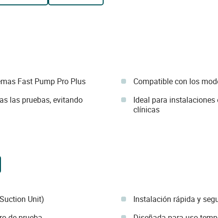
temas Fast Pump Pro Plus
Compatible con los mod
as las pruebas, evitando
Ideal para instalaciones
clínicas
Suction Unit)
Instalación rápida y seg
aro de prueba
Diseñada para uso tempo